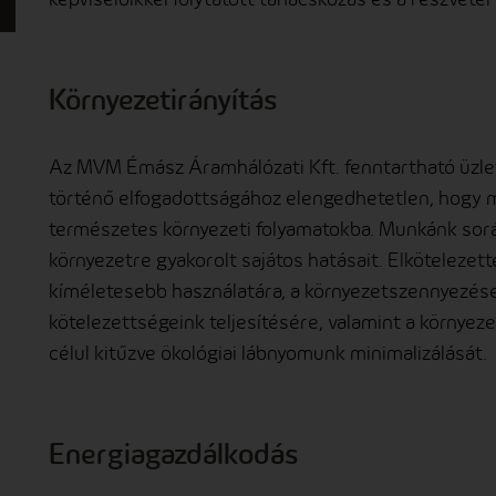
Környezetirányítás
Az MVM Émász Áramhálózati Kft. fenntartható üzlet
történő elfogadottságához elengedhetetlen, hogy 
természetes környezeti folyamatokba. Munkánk sorá
környezetre gyakorolt sajátos hatásait. Elkötelezet
kíméletesebb használatára, a környezetszennyezés
kötelezettségeink teljesítésére, valamint a környeze
célul kitűzve ökológiai lábnyomunk minimalizálását.
Energiagazdálkodás