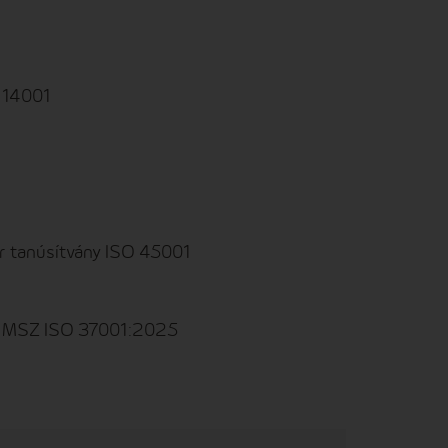
O 14001
r tanúsítvány ISO 45001
ány MSZ ISO 37001:2025