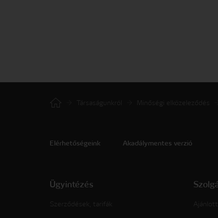
Társaságunkról
Minőségi elközeleződés
Elérhetőségeink
Akadálymentes verzió
Ügyintézés
Szolg
Szerződések, tarifák
Ajánlott