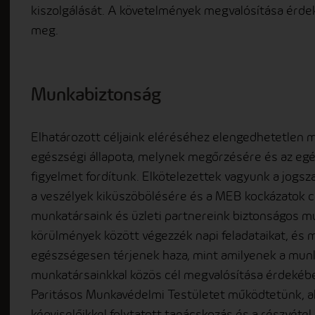
kiszolgálását. A követelmények megvalósítása érd
meg.
Munkabiztonság
Elhatározott céljaink eléréséhez elengedhetetlen m
egészségi állapota, melynek megőrzésére és az e
figyelmet fordítunk. Elkötelezettek vagyunk a jogsz
a veszélyek kiküszöbölésére és a MEB kockázatok c
munkatársaink és üzleti partnereink biztonságos 
körülmények között végezzék napi feladataikat, és 
egészségesen térjenek haza, mint amilyenek a munk
munkatársainkkal közös cél megvalósítása érdekébe
Paritásos Munkavédelmi Testületet működtetünk, aho
képviselőikkel folytatott tanácskozás és a részvétel