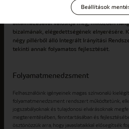
megnyugtatóan biztonságos villamosenergia s
Beállítások menté
a kor színvonalának és elvárásainak megfele
alkalmazásával valósítja meg, miközben hang
bizalmának, elégedettségének elnyerésére. 
négy pillérből álló Integrált Irányítási Rend
tekinti annak folyamatos fejlesztését.
Folyamatmenedzsment
Felhasználóink igényeinek magas színvonalú kielég
folyamatmenedzsment rendszert működtetünk, elkö
jogszabályoknak és tulajdonosi elvárásoknak megf
megteremtésében, fenntartásában és fejlesztéséb
ösztönözzük arra, hogy javaslataikkal elősegítsék f