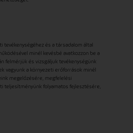
i tevékenységéhez és a társadalom által
működésével minél kevésbé avatkozzon be a
n felmérjük és vizsgáljuk tevékenységünk
tek vagyunk a környezeti erőforrások minél
eink megelőzésére, megfelelési
ti teljesítményünk folyamatos fejlesztésére,