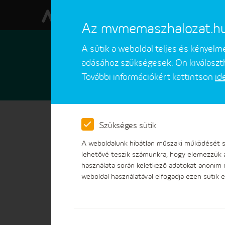
Az mvmemaszhalozat.hu w
A sütik a weboldal teljes és kényel
adásához szükségesek. Ön kiválaszth
További információkért kattintson
id
Ügyfeleinknek
Ügyintézések
Szükséges sütik
I
A weboldalunk hibátlan műszaki működését sz
lehetővé teszik számunkra, hogy elemezzük 
használata során keletkező adatokat anonim
weboldal használatával elfogadja ezen sütik e