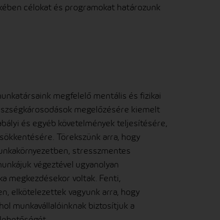
ekében célokat és programokat határozunk
unkatársaink megfelelő mentális és fizikai
gészségkárosodások megelőzésére kiemelt
abályi és egyéb követelmények teljesítésére,
sökkentésére. Törekszünk arra, hogy
munkakörnyezetben, stresszmentes
munkájuk végeztével ugyanolyan
a megkezdésekor voltak. Fenti,
n, elkötelezettek vagyunk arra, hogy
l munkavállalóinknak biztosítjuk a
 lehetőségét.