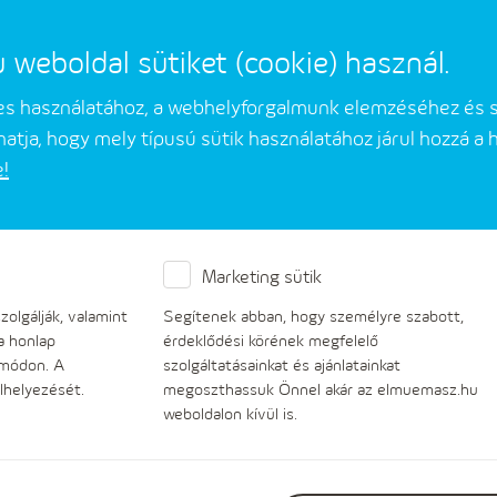
eboldal sütiket (cookie) használ.
mes használatához, a webhelyforgalmunk elemzéséhez és 
atja, hogy mely típusú sütik használatához járul hozzá a
e!
Üzleti partnerek
Társaságunkról
Marketing sütik
ntegrált Irányítási Rendsz
olgálják, valamint
Segítenek abban, hogy személyre szabott,
a honlap
érdeklődési körének megfelelő
 módon. A
szolgáltatásainkat és ajánlatainkat
Küldetésünk
lhelyezését.
megoszthassuk Önnel akár az elmuemasz.hu
weboldalon kívül is.
Az MVM Émász Áramhálózati Kft. küldetések