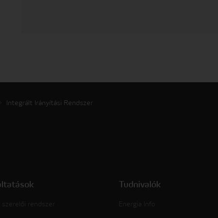
Integrált Irányítási Rendszer
áltatások
Tudnivalók
 szerelői rendszer
Energia Info