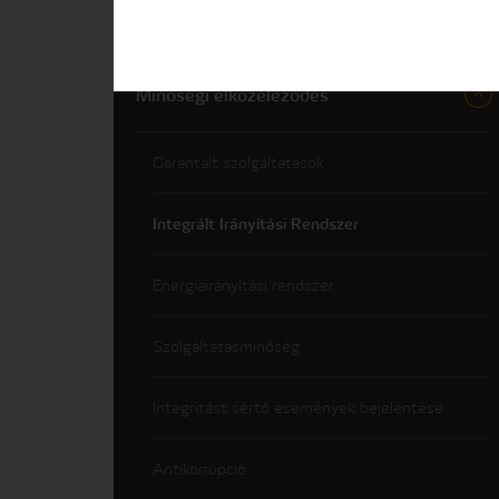
Céginformációk
Minőségi elközeleződés
Garantált szolgáltatások
Integrált Irányítási Rendszer
Energiairányítási rendszer
Szolgáltatásminőség
Integritást sértő események bejelentése
Antikorrupció