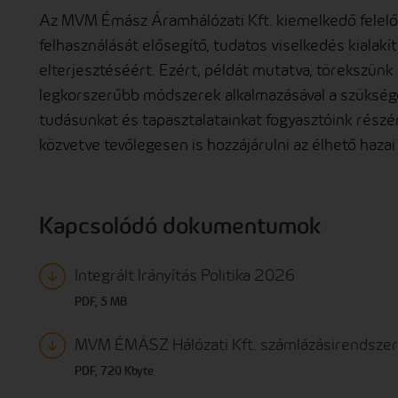
Az MVM Émász Áramhálózati Kft. kiemelkedő felelős
felhasználását elősegítő, tudatos viselkedés kialakí
elterjesztéséért. Ezért, példát mutatva, törekszünk
legkorszerűbb módszerek alkalmazásával a szüksége
tudásunkat és tapasztalatainkat fogyasztóink részér
közvetve tevőlegesen is hozzájárulni az élhető haza
Kapcsolódó dokumentumok
Integrált Irányítás Politika 2026
PDF, 5 MB
MVM ÉMÁSZ Hálózati Kft. számlázásirendszer
PDF, 720 Kbyte