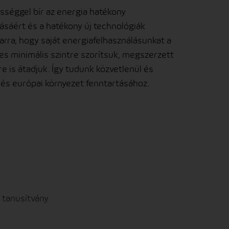
séggel bír az energia hatékony
tásáért és a hatékony új technológiák
 arra, hogy saját energiafelhasználásunkat a
s minimális szintre szorítsuk, megszerzett
e is átadjuk. Így tudunk közvetlenül és
i és európai környezet fenntartásához.
 tanusítvány