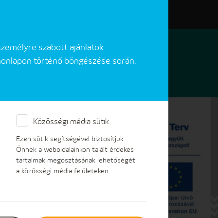
Elérhetőségeink
Akadálymentes verzió
személyre szabott ajánlatok
 honlapon történő böngészése során.
Közösségi média sütik
er
Ezen sütik segítségével biztosítjuk
Önnek a weboldalainkon talált érdekes
tartalmak megosztásának lehetőségét
a közösségi média felületeken.
ént környezetbarát, megfizethető és