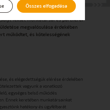
zolgáltatást nyújt fogyasztóinak. Ezt
se
Összes elfogadása
lő innovatív megoldások
súlyt fektet munkatársai és partnerei
Küldetése megvalósulása érdekében
szert működtet, és kötelességének
ítése, és elégedettségük elérése érdekében
telezettek vagyunk a vonatkozó
elelő, egységes belső működés
en. Ennek keretében munkatársainkat
ogyasztóink hatékony és ügyfélbarát