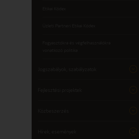
Etikai Kódex
Üzleti Partneri Etikai Kódex
Fogyasztókra és végfelhasználókra
vonatkozó politika
Jogszabályok, szabályzatok
Fejlesztési projektek
Közbeszerzés
Hírek, események