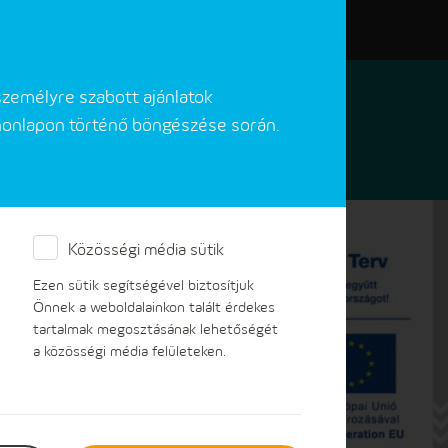
Elérhetőségeink
Akadálymentes verzió
személyre szabott ajánlatok
 honlapon történő böngészése során.
Közösségi média sütik
Ezen sütik segítségével biztosítjuk
Önnek a weboldalainkon talált érdekes
tartalmak megosztásának lehetőségét
a közösségi média felületeken.