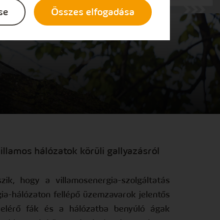
se
Összes elfogadása
illamos hálózatok körüli gallyazásról
k, hogy a villamosenergia-szolgáltatás
gia-hálózaton fellépő üzemzavarok jelentős
t elérő fák és a hálózatba benyúló ágak