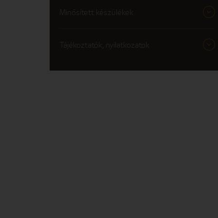
Minősített készülékek
Tájékoztatók, nyilatkozatok