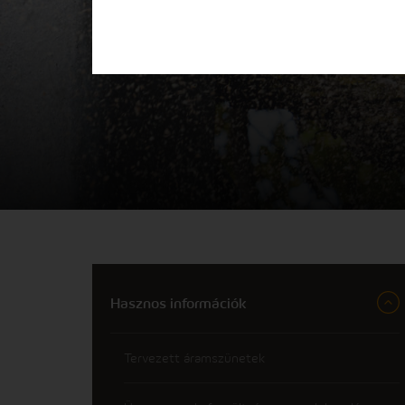
Hasznos információk
Tervezett áramszünetek