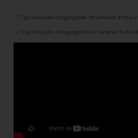
[1]
Egy település közigazgatási területének
a helyi 
[2]
Egy település közigazgatási területének belter