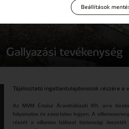
Beállítások menté
Gallyazási tevékenység
Tájékoztató ingatlantulajdonosok részére a v
Az MVM Émász Áramhálózati Kft. arra törekszi
folyamatos és zavartalan legyen. A villamosener
részét a villamos hálózat biztonsági övezeté