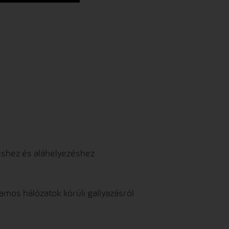
shez és aláhelyezéshez
amos hálózatok körüli gallyazásról