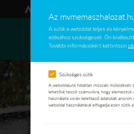
Az mvmemaszhalozat.hu w
A sütik a weboldal teljes és kényel
adásához szükségesek. Ön kiválaszth
További információkért kattintson
id
Ügyfeleinknek
Ügyintézések
Szükséges sütik
A weboldalunk hibátlan műszaki működését sz
lehetővé teszik számunkra, hogy elemezzük 
használata során keletkező adatokat anonim
weboldal használatával elfogadja ezen sütik e