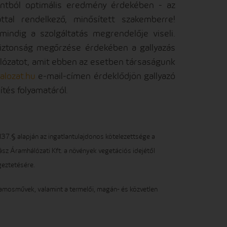
ontból optimális eredmény érdekében - az
attal rendelkező, minősített szakemberre!
mindig a szolgáltatás megrendelője viseli.
biztonság megőrzése érdekében a gallyazás
álózatot, amit ebben az esetben társaságunk
lozat.hu
e-mail-címen érdeklődjön gallyazó
tés folyamatáról.
137.§ alapján az ingatlantulajdonos kötelezettsége a
sz Áramhálózati Kft. a növények vegetációs idejétől
égeztetésére.
llamosművek, valamint a termelői, magán- és közvetlen