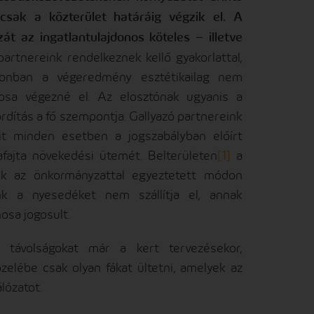
sak a közterület határáig végzik el. A
át az ingatlantulajdonos köteles – illetve
partnereink rendelkeznek kellő gyakorlattal,
azonban a végeredmény esztétikailag nem
onosa végezné el. Az elosztónak ugyanis a
rdítás a fő szempontja. Gallyazó partnereink
it minden esetben a jogszabályban előírt
fafajta növekedési ütemét. Belterületen
[1]
a
rünk az önkormányzattal egyeztetett módon
k a nyesedéket nem szállítja el, annak
nosa jogosult.
 távolságokat már a kert tervezésekor,
zelébe csak olyan fákat ültetni, amelyek az
lózatot.