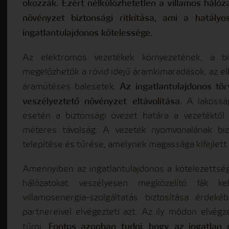
okozzák. Ezért nélkülözhetetlen a villamos hálóza
növényzet biztonsági ritkítása, ami a hatály
ingatlantulajdonos kötelessége.
Az elektromos vezetékek környezetének, a biz
megelőzhetők a rövid idejű áramkimaradások, az el
Az ingatlantulajdonos tör
áramütéses balesetek.
veszélyeztető növényzet eltávolítása.
A lakosság
esetén a biztonsági övezet határa a vezetéktől
méteres távolság.
A vezeték nyomvonalának biz
telepítése és tűrése, amelynek magassága kifejlett
Amennyiben az ingatlantulajdonos a kötelezettség
hálózatokat veszélyesen megközelítő fák ke
villamosenergia-szolgáltatás biztosítása érd
partnereivel elvégezteti azt. Az ily módon elvégze
Fontos azonban tudni, hogy az ingatlan c
tűrni.