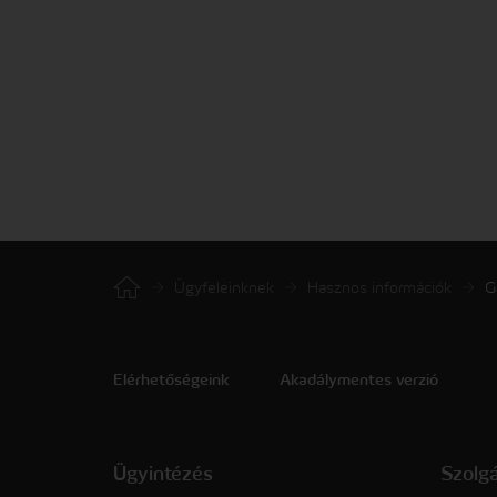
Ügyfeleinknek
Hasznos információk
G
Elérhetőségeink
Akadálymentes verzió
Ügyintézés
Szolg