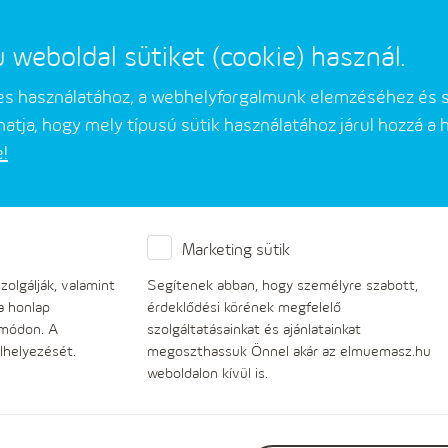
eboldal sütiket (cookie) használ.
mes használatához, a webhelyforgalmunk elemzéséhez és 
atja, hogy mely típusú sütik használatához járul hozzá a
e!
Üzleti partnerek
Társaságunkról
Marketing sütik
olgálják, valamint
Segítenek abban, hogy személyre szabott,
a honlap
érdeklődési körének megfelelő
 módon. A
szolgáltatásainkat és ajánlatainkat
lhelyezését.
megoszthassuk Önnel akár az elmuemasz.hu
weboldalon kívül is.