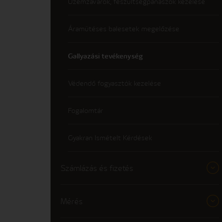
Üzemzavarok, feszültségpanaszok kezelése
Áramütéses balesetek megelőzése
Gallyazási tevékenység
Védendő fogyasztók kezelése
Fogalomtár
Gyakran Ismételt Kérdések
Számlázás és fizetés
Mérés