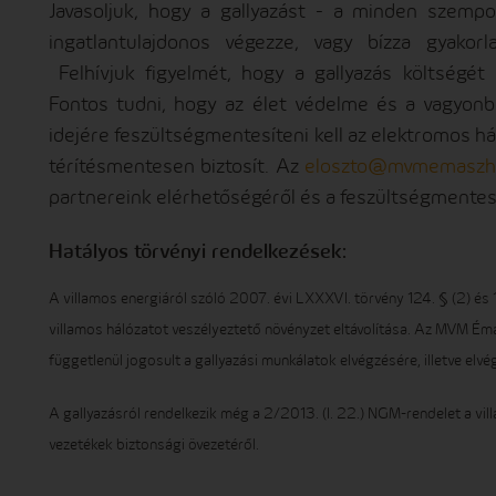
Javasoljuk, hogy a gallyazást - a minden szemp
ingatlantulajdonos végezze, vagy bízza gyakorl
Felhívjuk figyelmét, hogy a gallyazás költségét 
Fontos tudni, hogy az élet védelme és a vagyon
idejére feszültségmentesíteni kell az elektromos h
térítésmentesen biztosít. Az
eloszto@mvmemaszha
partnereink elérhetőségéről és a feszültségmentesí
Hatályos törvényi rendelkezések:
A villamos energiáról szóló 2007. évi LXXXVI. törvény 124. § (2) és 
villamos hálózatot veszélyeztető növényzet eltávolítása. Az MVM Émá
függetlenül jogosult a gallyazási munkálatok elvégzésére, illetve elv
A gallyazásról rendelkezik még a 2/2013. (I. 22.) NGM-rendelet a vi
vezetékek biztonsági övezetéről.