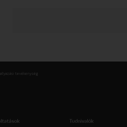
allyazási tevékenység
áltatások
Tudnivalók