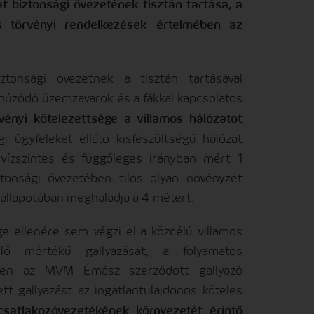
t biztonsági övezetének tisztán tartása, a
os törvényi rendelkezések értelmében az
tonsági övezetnek a tisztán tartásával
húzódó üzemzavarok és a fákkal kapcsolatos
vényi kötelezettsége a villamos hálózatot
i ügyfeleket ellátó kisfeszültségű hálózat
 vízszintes és függőleges irányban mért 1
tonsági övezetében tilos olyan növényzet
 állapotában meghaladja a 4 métert.
e ellenére sem végzi el a közcélú villamos
llő mértékű gallyazását, a folyamatos
ekében az MVM Émász szerződött gallyazó
tt gallyazást az ingatlantulajdonos köteles
satlakozóvezetékének környezetét érintő