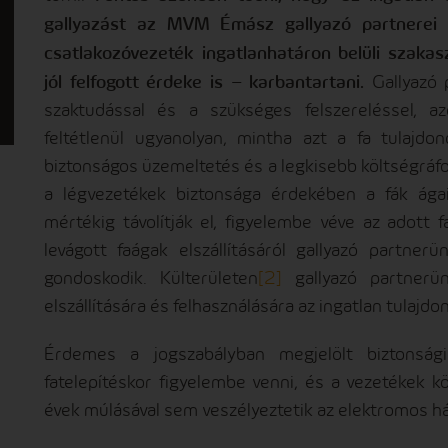
gallyazást az MVM Émász gallyazó partnerei c
csatlakozóvezeték ingatlanhatáron belüli szakasz
jól felfogott érdeke is – karbantartani.
Gallyazó 
szaktudással és a szükséges felszereléssel, 
feltétlenül ugyanolyan, mintha azt a fa tulajd
biztonságos üzemeltetés és a legkisebb költségráfo
a légvezetékek biztonsága érdekében a fák ága
mértékig távolítják el, figyelembe véve az adott 
levágott faágak elszállításáról gallyazó partne
gondoskodik. Külterületen
[2]
gallyazó partnerün
elszállítására és felhasználására az ingatlan tulajdo
Érdemes a jogszabályban megjelölt biztonsági
fatelepítéskor figyelembe venni, és a vezetékek kö
évek múlásával sem veszélyeztetik az elektromos há