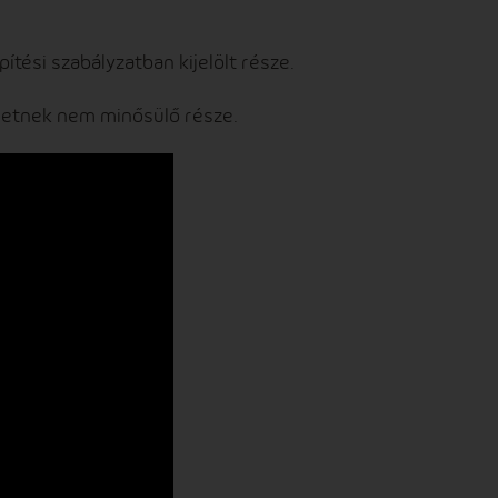
építési szabályzatban kijelölt része.
ületnek nem minősülő része.