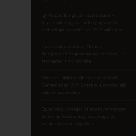
Így készülünk a gólyák hazatérésére –
folytatódik a legkorszerűbb gólyavédelmi
technológia tesztelése az MVM hálózatán
Fontos tájékoztatás az Otthoni
Energiatároló Programmal kapcsolatban – a
támogatás is múlhat rajta
Választási plakátok elhelyezése az MVM
Démász és az MVM Émász tulajdonában álló
hálózati eszközökön
Egyedülálló, országos vállalkozó partnereket
érintő munkabiztonsági összefogás az
áramhálózati társaságoknál