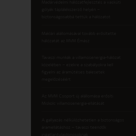
Madárvédelmi hálózatfejlesztés a vaskúti
gólyák táplálékszerző helyén –
biztonságosabbá tettük a hálózatot
Maklári alállomásával tovább erősítette
hálózatát az MVM Émász
Tavaszi munkák a villamosenergia-hálózat
közelében – ezekre a szabályokra kell
figyelni az áramütéses balesetek
megelőzéséért
Az MVM Csoport új alállomása erősíti
Miskolc villamosenergia-ellátását
A gallyazás nélkülözhetetlen a biztonságos
áramellátáshoz – tavaszi teendők
ingatlantulajdonosoknak