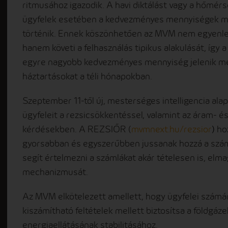
ritmusához igazodik. A havi diktálást vagy a hőmér
ügyfelek esetében a kedvezményes mennyiségek me
történik. Ennek köszönhetően az MVM nem egyenlet
hanem követi a felhasználás tipikus alakulását, így 
egyre nagyobb kedvezményes mennyiség jelenik me
háztartásokat a téli hónapokban.
Szeptember 11-től új, mesterséges intelligencia al
ügyfeleit a rezsicsökkentéssel, valamint az áram- é
kérdésekben. A REZSIŐR (
mvmnext.hu/rezsior
)
hoz
gyorsabban és egyszerűbben jussanak hozzá a szám
segít értelmezni a számlákat akár tételesen is, el
mechanizmusát.
Az MVM elkötelezett amellett, hogy ügyfelei számára
kiszámítható feltételek mellett biztosítsa a földgáz
energiaellátásának stabilitásához.