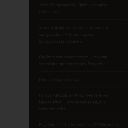
Az MVM egységesíti ügyfélkiszolgálási
rendszereit
Szerelőink ismét a természetvédelem
szolgálatában – elindult az idei
gólyagyűrűzési program
Együtt a madárvédelemért – szakmai
szemináriumot tartottunk Szegeden
Rendszerkarbantartás
Fontos változás a HMKE-inverterekkel
kapcsolatban – erre érdemes figyelni
telepítés előtt
Figyelem, lejárt a határidő: az MVM kizárólag