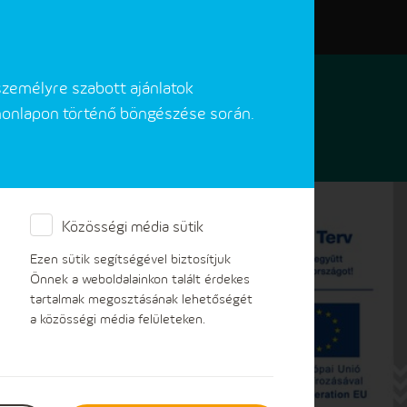
Elérhetőségeink
Akadálymentes verzió
személyre szabott ajánlatok
 honlapon történő böngészése során.
Közösségi média sütik
ezonra
Ezen sütik segítségével biztosítjuk
Önnek a weboldalainkon talált érdekes
tartalmak megosztásának lehetőségét
a közösségi média felületeken.
hónapokban is szavatolja a lakosság
dgáztárolókban elegendő készlet áll