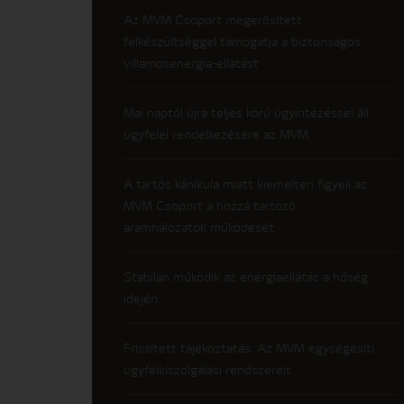
Az MVM Csoport megerősített
felkészültséggel támogatja a biztonságos
villamosenergia-ellátást
Mai naptól újra teljes körű ügyintézéssel áll
ügyfelei rendelkezésére az MVM
A tartós kánikula miatt kiemelten figyeli az
MVM Csoport a hozzá tartozó
áramhálózatok működését
Stabilan működik az energiaellátás a hőség
idején
Frissített tájékoztatás: Az MVM egységesíti
ügyfélkiszolgálási rendszereit