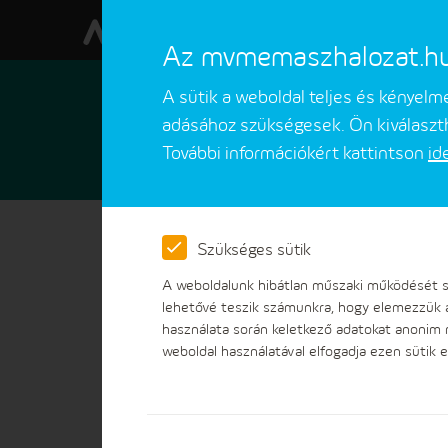
Az mvmemaszhalozat.hu w
A sütik a weboldal teljes és kényel
adásához szükségesek. Ön kiválaszth
További információkért kattintson
id
Ügyfeleinknek
Ügyintézések
Szükséges sütik
Az MV
A weboldalunk hibátlan műszaki működését sz
lehetővé teszik számunkra, hogy elemezzük 
használata során keletkező adatokat anonim
weboldal használatával elfogadja ezen sütik e
Céginformációk