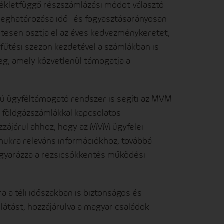
sékletfüggő részszámlázási módot választó
ghatározása idő- és fogyasztásarányosan
esen osztja el az éves kedvezménykeretet,
a fűtési szezon kezdetével a számlákban is
g, amely közvetlenül támogatja a
apú ügyféltámogató rendszer is segíti az MVM
s földgázszámlákkal kapcsolatos
zájárul ahhoz, hogy az MVM ügyfelei
ukra releváns információkhoz, továbbá
magyarázza a rezsicsökkentés működési
 a téli időszakban is biztonságos és
ellátást, hozzájárulva a magyar családok