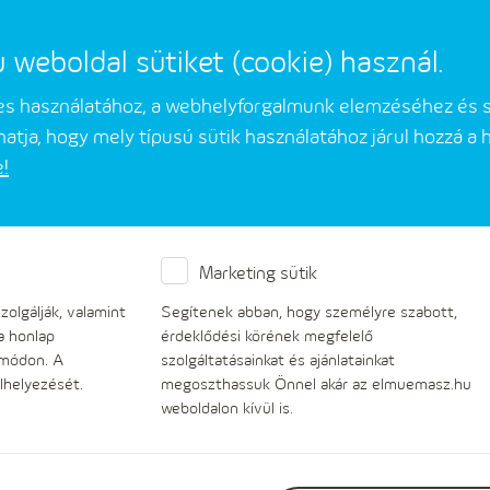
eboldal sütiket (cookie) használ.
mes használatához, a webhelyforgalmunk elemzéséhez és 
atja, hogy mely típusú sütik használatához járul hozzá a
e!
Üzleti partnerek
Társaságunkról
Marketing sütik
M felkészült a fűtési sz
olgálják, valamint
Segítenek abban, hogy személyre szabott,
a honlap
érdeklődési körének megfelelő
 módon. A
szolgáltatásainkat és ajánlatainkat
lhelyezését.
megoszthassuk Önnel akár az elmuemasz.hu
weboldalon kívül is.
Budapest, 2025. október 9. – Az MVM a téli 
számára a biztonságos energiaellátást. A föl