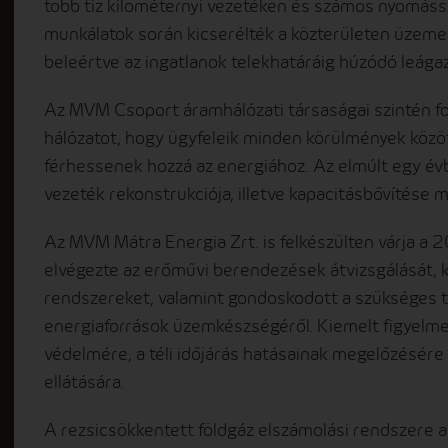
több tíz kilométernyi vezetéken és számos nyomáss
munkálatok során kicserélték a közterületen üzeme
beleértve az ingatlanok telekhatáráig húzódó leágaz
Az MVM Csoport áramhálózati társaságai szintén fol
hálózatot, hogy ügyfeleik minden körülmények közöt
férhessenek hozzá az energiához. Az elmúlt egy év
vezeték rekonstrukciója, illetve kapacitásbővítése me
Az MVM Mátra Energia Zrt. is felkészülten várja a
elvégezte az erőművi berendezések átvizsgálását, 
rendszereket, valamint gondoskodott a szükséges tü
energiaforrások üzemkészségéről. Kiemelt figyelmet 
védelmére, a téli időjárás hatásainak megelőzésér
ellátására.
A rezsicsökkentett földgáz elszámolási rendszere a