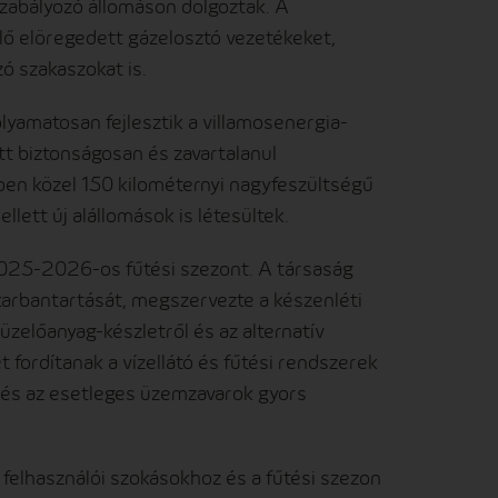
zabályozó állomáson dolgoztak. A
lő elöregedett gázelosztó vezetékeket,
ó szakaszokat is.
yamatosan fejlesztik a villamosenergia-
t biztonságosan és zavartalanul
ben közel 150 kilométernyi nagyfeszültségű
llett új alállomások is létesültek.
 2025-2026-os fűtési szezont. A társaság
karbantartását, megszervezte a készenléti
zelőanyag-készletről és az alternatív
fordítanak a vízellátó és fűtési rendszerek
e és az esetleges üzemzavarok gyors
 felhasználói szokásokhoz és a fűtési szezon