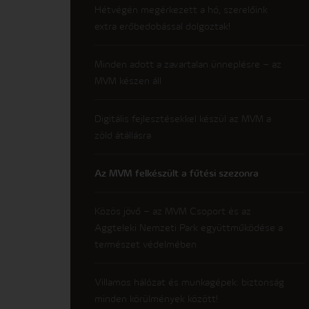
Hétvégén megérkezett a hó, szerelőink
extra erőbedobással dolgoztak!
Minden adott a zavartalan ünneplésre – az
MVM készen áll
Digitális fejlesztésekkel készül az MVM a
zöld átállásra
Az MVM felkészült a fűtési szezonra
Közös jövő – az MVM Csoport és az
Aggteleki Nemzeti Park együttműködése a
természet védelmében
Villamos hálózat és munkagépek: biztonság
minden körülmények között!