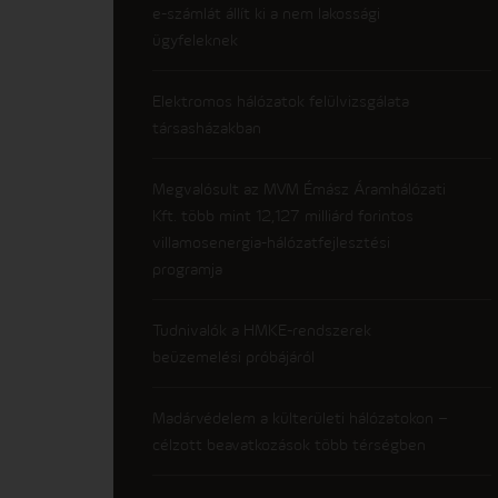
e-számlát állít ki a nem lakossági
ügyfeleknek
Elektromos hálózatok felülvizsgálata
társasházakban
Megvalósult az MVM Émász Áramhálózati
Kft. több mint 12,127 milliárd forintos
villamosenergia-hálózatfejlesztési
programja
Tudnivalók a HMKE-rendszerek
beüzemelési próbájáról
Madárvédelem a külterületi hálózatokon –
célzott beavatkozások több térségben