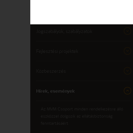
Minőségi elközeleződés
Jogszabályok, szabályzatok
Fejlesztési projektek
Közbeszerzés
Hírek, események
Az MVM Csoport minden rendelkezésre álló
eszközzel dolgozik az ellátásbiztonság
fenntartásáért