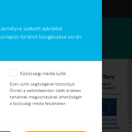
Elérhetőségeink
Akadálymentes verzió
személyre szabott ajánlatok
 honlapon történő böngészése során.
Közösségi média sütik
őrök
Ezen sütik segítségével biztosítjuk
Önnek a weboldalainkon talált érdekes
tartalmak megosztásának lehetőségét
a közösségi média felületeken.
s biztosítótársaságok által kiállított
adjuk el: