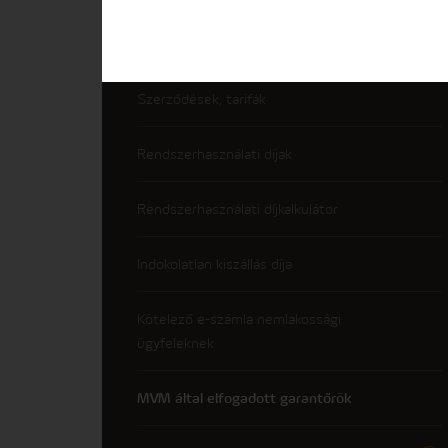
Számlázás és fizetés
Szerződések, tarifák
Rendszerhasználati díjak
Rendszerhasználati díjkalkulátor
Indokolatlan kiszállás díja
Kötelező e-számla nemlakossági
ügyfeleknek
MVM által elfogadott garantőrök