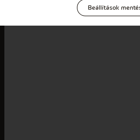
Az MVM által elfogadott garantőrök listája
Beállítások menté