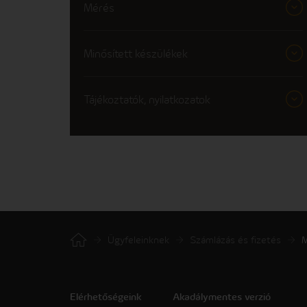
Mérés
Minősített készülékek
Tájékoztatók, nyilatkozatok
Ügyfeleinknek
Számlázás és fizetés
M
Elérhetőségeink
Akadálymentes verzió