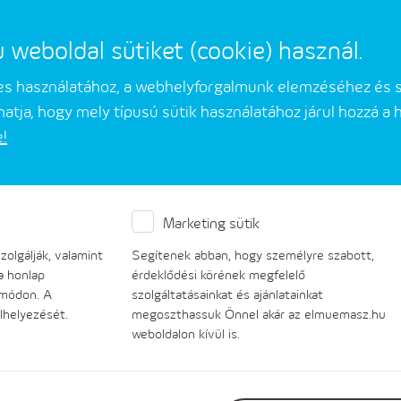
eboldal sütiket (cookie) használ.
mes használatához, a webhelyforgalmunk elemzéséhez és 
atja, hogy mely típusú sütik használatához járul hozzá a
e!
Üzleti partnerek
Társaságunkról
Marketing sütik
 által elfogadott garant
olgálják, valamint
Segítenek abban, hogy személyre szabott,
a honlap
érdeklődési körének megfelelő
 módon. A
szolgáltatásainkat és ajánlatainkat
lhelyezését.
megoszthassuk Önnel akár az elmuemasz.hu
weboldalon kívül is.
Kizárólag az alábbi listán szereplő pénzintézetek é
bankgaranciákat, illetve biztosítói garanciákat fog