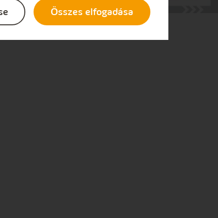
se
Összes elfogadása