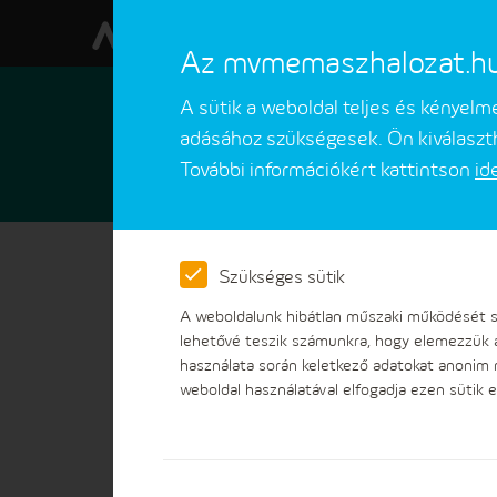
Az mvmemaszhalozat.hu w
A sütik a weboldal teljes és kényel
adásához szükségesek. Ön kiválaszth
További információkért kattintson
id
Ügyfeleinknek
Ügyintézések
Szükséges sütik
MVM
A weboldalunk hibátlan műszaki működését sz
lehetővé teszik számunkra, hogy elemezzük 
használata során keletkező adatokat anonim
weboldal használatával elfogadja ezen sütik e
Hasznos információk