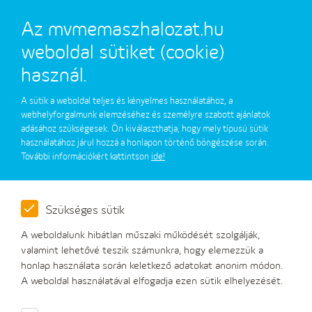
Az mvmemaszhalozat.hu
weboldal sütiket (cookie)
használ.
A sütik a weboldal teljes és kényelmes használatához, a
Fejlesztési projektek
webhelyforgalmunk elemzéséhez és személyre szabott ajánlatok
adásához szükségesek. Ön kiválaszthatja, hogy mely típusú sütik
használatához járul hozzá a honlapon történő böngészése során.
További információkért kattintson
ide!
RRF hálózatfejlesztési projekt
RRF okosmérés projekt
Szükséges sütik
Energiatároló projekt
A weboldalunk hibátlan műszaki működését szolgálják,
valamint lehetővé teszik számunkra, hogy elemezzük a
honlap használata során keletkező adatokat anonim módon.
A weboldal használatával elfogadja ezen sütik elhelyezését.
Társaságunkról
Fejlesztési projektek