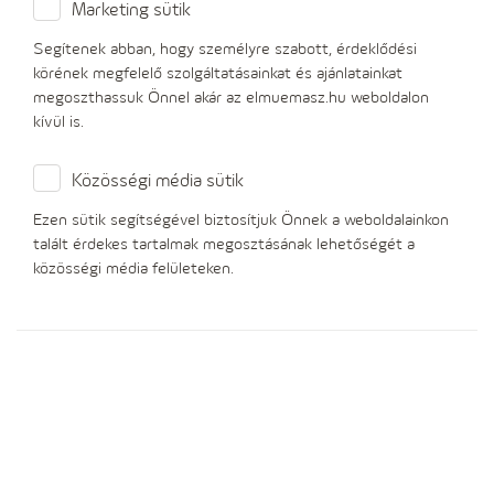
Fejlesztési projektek
Marketing sütik
Segítenek abban, hogy személyre szabott, érdeklődési
körének megfelelő szolgáltatásainkat és ajánlatainkat
Elérhetőségeink
megoszthassuk Önnel akár az elmuemasz.hu weboldalon
kívül is.
Akadálymentes verzió
Közösségi média sütik
Ezen sütik segítségével biztosítjuk Önnek a weboldalainkon
talált érdekes tartalmak megosztásának lehetőségét a
közösségi média felületeken.
Ügyintézés
Szolgáltatások
Tudnivalók
Társaságunkról