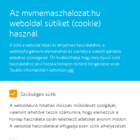
Az mvmemaszhalozat.hu
weboldal sütiket (cookie)
használ.
A sütik a weboldal teljes és kényelmes használatához, a
webhelyforgalmunk elemzéséhez és személyre szabott ajánlatok
adásához szükségesek. Ön kiválaszthatja, hogy mely típusú sütik
használatához járul hozzá a honlapon történő böngészése során.
További információkért kattintson
ide!
Szükséges sütik
Ismét szélsőséges időjárás
A weboldalunk hibátlan műszaki működését szolgálják,
befolyásolhatja a zavartalan
valamint lehetővé teszik számunkra, hogy elemezzük a
honlap használata során keletkező adatokat anonim módon.
áramellátást a hétvégén
A weboldal használatával elfogadja ezen sütik elhelyezését.