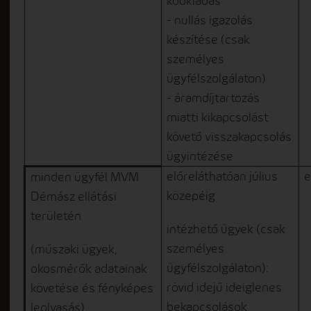
kódkiadás
- nullás igazolás
készítése (csak
személyes
ügyfélszolgálaton)
- áramdíjtartozás
miatti kikapcsolást
követő visszakapcsolás
ügyintézése
előreláthatóan július
e
minden ügyfél MVM
közepéig
Démász ellátási
területén
intézhető ügyek (csak
személyes
(műszaki ügyek,
ügyfélszolgálaton):
okosmérők adatainak
rövid idejű ideiglenes
követése és fényképes
bekapcsolások
leolvasás)