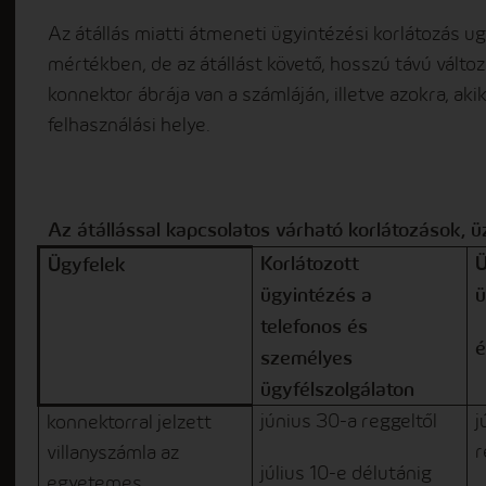
Az átállás miatti átmeneti ügyintézési korlátozás u
mértékben, de az átállást követő, hosszú távú vált
konnektor ábrája van a számláján, illetve azokra, a
felhasználási helye.
Az átállással kapcsolatos várható korlátozások,
Korlátozott
Ü
Ügyfelek
ügyintézés a
ü
telefonos és
é
személyes
ügyfélszolgálaton
június 30-a reggeltől
j
konnektorral jelzett
r
villanyszámla az
július 10-e délutánig
egyetemes