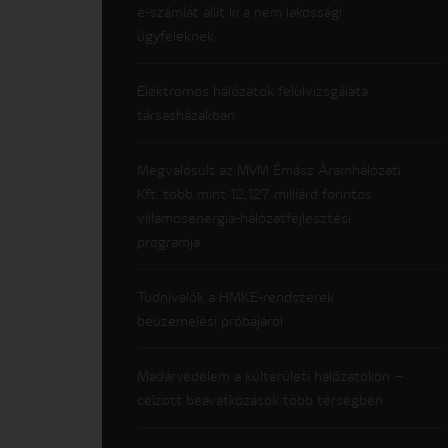
e-számlát állít ki a nem lakossági
ügyfeleknek
Elektromos hálózatok felülvizsgálata
társasházakban
Megvalósult az MVM Émász Áramhálózati
Kft. több mint 12,127 milliárd forintos
villamosenergia-hálózatfejlesztési
programja
Tudnivalók a HMKE-rendszerek
beüzemelési próbájáról
Madárvédelem a külterületi hálózatokon –
célzott beavatkozások több térségben