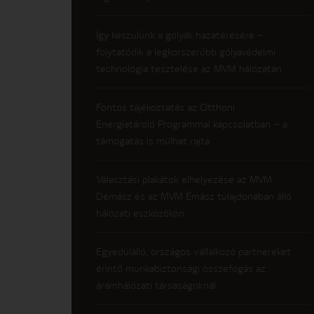
Így készülünk a gólyák hazatérésére –
folytatódik a legkorszerűbb gólyavédelmi
technológia tesztelése az MVM hálózatán
Fontos tájékoztatás az Otthoni
Energiatároló Programmal kapcsolatban – a
támogatás is múlhat rajta
Választási plakátok elhelyezése az MVM
Démász és az MVM Émász tulajdonában álló
hálózati eszközökön
Egyedülálló, országos vállalkozó partnereket
érintő munkabiztonsági összefogás az
áramhálózati társaságoknál