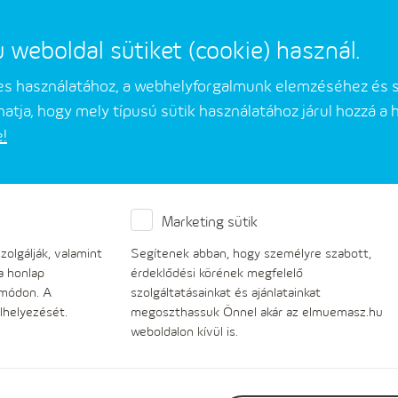
eboldal sütiket (cookie) használ.
mes használatához, a webhelyforgalmunk elemzéséhez és 
atja, hogy mely típusú sütik használatához járul hozzá a
e!
Üzleti partnerek
Társaságunkról
Marketing sütik
 Az MVM egységesíti ügyfé
olgálják, valamint
Segítenek abban, hogy személyre szabott,
a honlap
érdeklődési körének megfelelő
 módon. A
szolgáltatásainkat és ajánlatainkat
lhelyezését.
megoszthassuk Önnel akár az elmuemasz.hu
weboldalon kívül is.
Az MVM ügyfelei gördülékeny kiszolgálása érdeké
egyszerűsíti háttérfolyamatait. Az egységes re