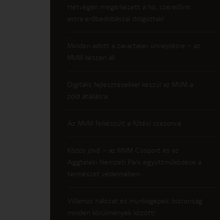
Hétvégén megérkezett a hó, szerelőink
extra erőbedobással dolgoztak!
Minden adott a zavartalan ünneplésre – az
MVM készen áll
Digitális fejlesztésekkel készül az MVM a
zöld átállásra
Az MVM felkészült a fűtési szezonra
Közös jövő – az MVM Csoport és az
Aggteleki Nemzeti Park együttműködése a
természet védelmében
Villamos hálózat és munkagépek: biztonság
minden körülmények között!