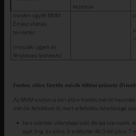
kezelése
minden ügyfél MVM
j
Émász ellátási
j
területén
r
(műszaki ügyek és
fényképes leolvasás)
Fontos: előre fizetős mérők töltési szünete (Frissít
Az MVM ezúton is kéri előre fizetős mérőt használó
mérőik feltöltéséről, mert a feltöltés lehetősége szü
ha a számlán villanykapcsoló ábrája szerepelt, ak
éjjel 3-ig, és július 3-a délután fél 5-től július