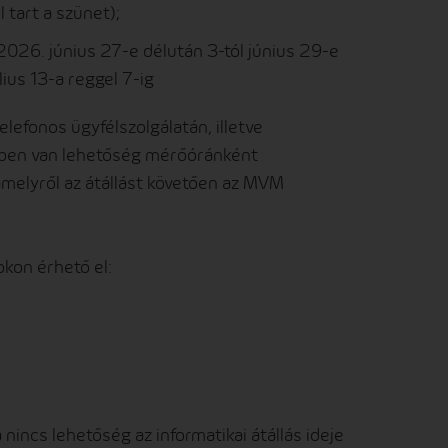
 tart a szünet);
2026. június 27-e délután 3-tól június 29-e
lius 13-a reggel 7-ig
telefonos ügyfélszolgálatán, illetve
időben van lehetőség mérőóránként
amelyről az átállást követően az MVM
okon érhető el:
nincs lehetőség az informatikai átállás ideje