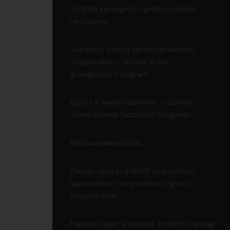
Az MVM egységesíti ügyfélkiszolgálási
rendszereit
Szerelőink ismét a természetvédelem
szolgálatában – elindult az idei
gólyagyűrűzési program
Együtt a madárvédelemért – szakmai
szemináriumot tartottunk Szegeden
Rendszerkarbantartás
Fontos változás a HMKE-inverterekkel
kapcsolatban – erre érdemes figyelni
telepítés előtt
Figyelem, lejárt a határidő: az MVM kizárólag