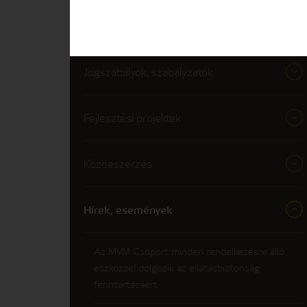
Minőségi elközeleződés
Jogszabályok, szabályzatok
Fejlesztési projektek
Közbeszerzés
Hírek, események
Az MVM Csoport minden rendelkezésre álló
eszközzel dolgozik az ellátásbiztonság
fenntartásáért