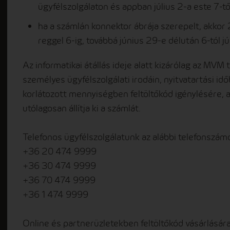
ügyfélszolgálaton és appban július 2-a este 7-től
ha a számlán konnektor ábrája szerepelt, akkor 
reggel 6-ig, továbbá június 29-e délután 6-tól jú
Az informatikai átállás ideje alatt kizárólag az MVM 
személyes ügyfélszolgálati irodáin, nyitvatartási 
korlátozott mennyiségben feltöltőkód igénylésére, 
utólagosan állítja ki a számlát.
Telefonos ügyfélszolgálatunk az alábbi telefonszám
+36 20 474 9999
+36 30 474 9999
+36 70 474 9999
+36 1 474 9999
Online és partnerüzletekben feltöltőkód vásárlására 