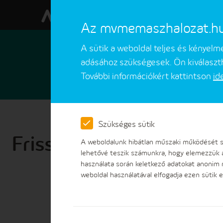
Az mvmemaszhalozat.hu w
A sütik a weboldal teljes és kényel
adásához szükségesek. Ön kiválaszth
További információkért kattintson
id
Ügyfeleinknek
Ügyintézések
Szükséges sütik
Frissített tájékoztatás:
A weboldalunk hibátlan műszaki működését sz
lehetővé teszik számunkra, hogy elemezzük 
használata során keletkező adatokat anonim
weboldal használatával elfogadja ezen sütik e
Céginformációk