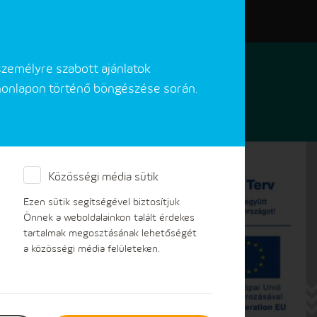
Elérhetőségeink
Akadálymentes verzió
személyre szabott ajánlatok
 honlapon történő böngészése során.
Közösségi média sütik
lkiszolgálási rendszereit
Ezen sütik segítségével biztosítjuk
Önnek a weboldalainkon talált érdekes
tartalmak megosztásának lehetőségét
a közösségi média felületeken.
ben folyamatosan fejleszti rendszereit és
ndszernek köszönhetően nemcsak az