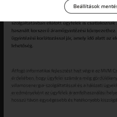
egyetemes szolgáltatásban ellátott ügyfelek, han
Beállítások menté
vásárlók, valamint az MVM Démász elosztói ügyfel
Az egységesítés következtében a korábbi, konnekt
szolgáltatásban ellátott ügyfelek is csatlakoznak 
használt korszerű áramügyintézési környezethez. 
ügyintézési korlátozással jár, amely idő alatt az 
lehetőség.
Átfogó informatikai fejlesztést hajt végre az MVM 
érdekében, hogy ügyfelei számára még gördülékeny
villamosenergia-szolgáltatással és a hálózati ügyek
eredményeként az ügyfelek áramfelhasználási helye
hosszú távon egységesebb és hatékonyabb kiszolgál