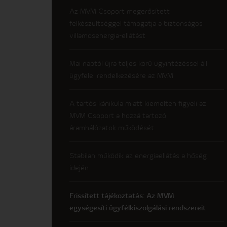
Az MVM Csoport megerősített
felkészültséggel támogatja a biztonságos
villamosenergia-ellátást
Mai naptól újra teljes körű ügyintézéssel áll
ügyfelei rendelkezésére az MVM
A tartós kánikula miatt kiemelten figyeli az
MVM Csoport a hozzá tartozó
áramhálózatok működését
Stabilan működik az energiaellátás a hőség
idején
Frissített tájékoztatás: Az MVM
egységesíti ügyfélkiszolgálási rendszereit