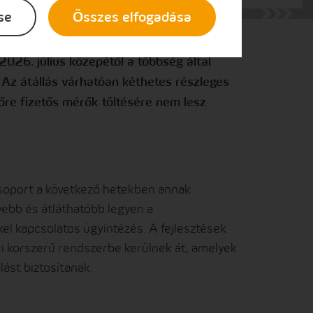
em a versenypiaci villamosenergia-
se
Összes elfogadása
ei is egyszerűbben intézhetik ügyeiket.
orral jelzett rendszerben lévő egyetemes
2026. július közepétől a többség által
Az átállás várhatóan kéthetes részleges
előre fizetős mérők töltésére nem lesz
Csoport a következő hetekben annak
ebb és átláthatóbb legyen a
kel kapcsolatos ügyintézés. A fejlesztések
i korszerű rendszerbe kerülnek át, amelyek
ást biztosítanak.