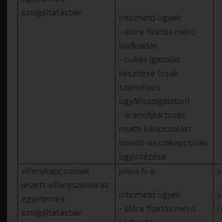
szolgáltatásban
intézhető ügyek:
- előre fizetős mérő
kódkiadás
- nullás igazolás
készítése (csak
személyes
ügyfélszolgálaton)
- áramdíjtartozás
miatti kikapcsolást
követő visszakapcsolás
ügyintézése
villanykapcsolóval
július 6-a
j
jelzett villanyszámla az
intézhető ügyek:
j
egyetemes
- előre fizetős mérő
r
szolgáltatásban