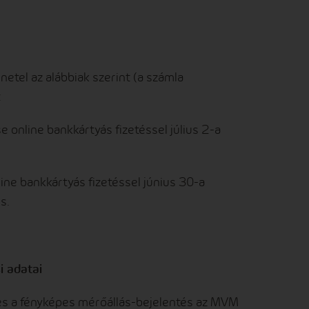
ünetel az alábbiak szerint (a számla
:
e online bankkártyás fizetéssel július 2-a
line bankkártyás fizetéssel június 30-a
s.
i adatai
kes a fényképes mérőállás-bejelentés az MVM