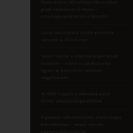
Madárvédelmi hálózatfejlesztés a vaskúti
gólyák táplálékszerző helyén –
biztonságosabbá tettük a hálózatot
Maklári alállomásával tovább erősítette
hálózatát az MVM Émász
Tavaszi munkák a villamosenergia-hálózat
közelében – ezekre a szabályokra kell
figyelni az áramütéses balesetek
megelőzéséért
Az MVM Csoport új alállomása erősíti
Miskolc villamosenergia-ellátását
A gallyazás nélkülözhetetlen a biztonságos
áramellátáshoz – tavaszi teendők
ingatlantulajdonosoknak