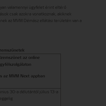
gyan valamennyi ügyfelet érint eltérő
ozások csak azokra vonatkoznak, akiknek
kiknek az MVM Démász ellátási területén van a
 üzemszünetek
zemszünet az online
gyfélszolgálaton
s az MVM Next appban
únius 30-a délutántól július 13-a
eggelig