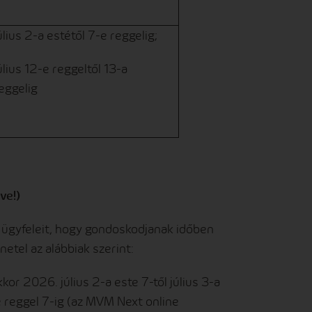
úlius 2-a estétől 7-e reggelig;
úlius 12-e reggeltől 13-a
eggelig
ve!)
 ügyfeleit, hogy gondoskodjanak időben
netel az alábbiak szerint:
kor 2026. július 2-a este 7-től július 3-a
 7-e reggel 7-ig (az MVM Next online