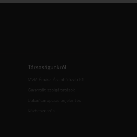
Társaságunkról
MVM Émász Áramhálózati Kft
Garantált szolgáltatások
Etikai/korrupciós bejelentés
Közbeszerzés