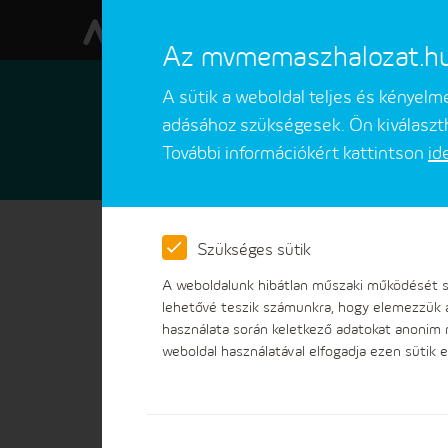
Az mvmemaszhalozat.hu w
A sütik a weboldal teljes és kényel
adásához szükségesek. Ön kiválaszth
További információkért kattintson
id
Ügyfeleinknek
Ügyintézések
Szükséges sütik
A weboldalunk hibátlan műszaki működését sz
lehetővé teszik számunkra, hogy elemezzük 
használata során keletkező adatokat anonim
weboldal használatával elfogadja ezen sütik e
Online ügyintézés