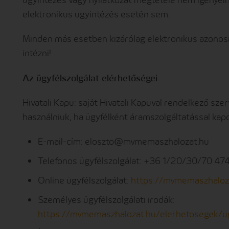
elektronikus ügyintézés esetén sem.
Minden más esetben kizárólag elektronikus azonosí
intézni!
Az ügyfélszolgálat elérhetőségei
Hivatali Kapu: saját Hivatali Kapuval rendelkező s
használniuk, ha ügyfélként áramszolgáltatással kap
E-mail-cím:
eloszto@mvmemaszhalozat.hu
Telefonos ügyfélszolgálat: +36 1/20/30/70 47
Online ügyfélszolgálat:
https://mvmemaszhaloz
Személyes ügyfélszolgálati irodák:
https://mvmemaszhalozat.hu/elerhetosegek/ugy