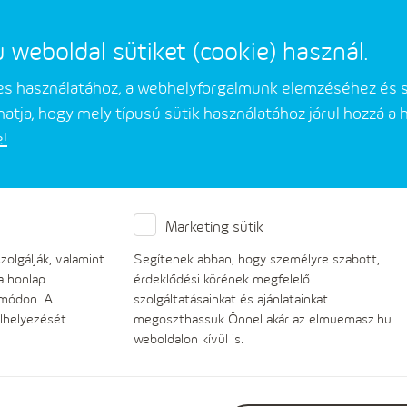
eboldal sütiket (cookie) használ.
mes használatához, a webhelyforgalmunk elemzéséhez és 
atja, hogy mely típusú sütik használatához járul hozzá a
e!
Üzleti partnerek
Társaságunkról
Marketing sütik
E-ügyintézés
olgálják, valamint
Segítenek abban, hogy személyre szabott,
a honlap
érdeklődési körének megfelelő
 módon. A
szolgáltatásainkat és ajánlatainkat
lhelyezését.
megoszthassuk Önnel akár az elmuemasz.hu
weboldalon kívül is.
Tájékoztatás ügyfeleink részére az ügyek el