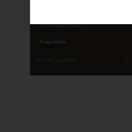
Igénybejelentés
Időpontfoglalás irodákra
E-ügyintézés
Műszaki ügyintézés