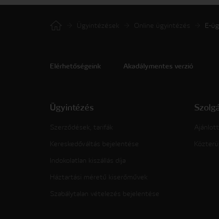
Ügyintézések
Online ügyintézés
E-üg
Elérhetőségeink
Akadálymentes verzió
Ügyintézés
Szolg
Szerződések, tarifák
Ajánlott
Kereskedőváltás bejelentése
Közterü
Indokolatlan kiszállás díja
Háztartási méretű kiserőművek
Szabálytalan vételezés bejelentése