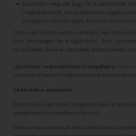
Győződjön meg róla, hogy Ön a szerződő fél, teh
meghatalmazott, illetve képviseleti joggal ren
esetekben intézhet ügyet. Kérjük ez esetben c
Olyan szervezetek esetén, amelyek nem szerepelnek
nem lehetséges az e-ügyintézés. Ilyen szerveze
társasházak, kamarák, egyházak, köztestületek, civil
Ügyintézés megkezdéséhez elnavigálhat a
magyaro
csatornán érkezett megkeresésekre elektronikusan
Elektronikus azonosítás
Elektronikus ügyintézés megkezdésekor az azonosí
szolgáltatáshoz csatlakozva történik.
Elektronikus azonosítás nélkül elektronikus ügyinté
ügyintézés vagy nyilatkozat megtétele nem igénye