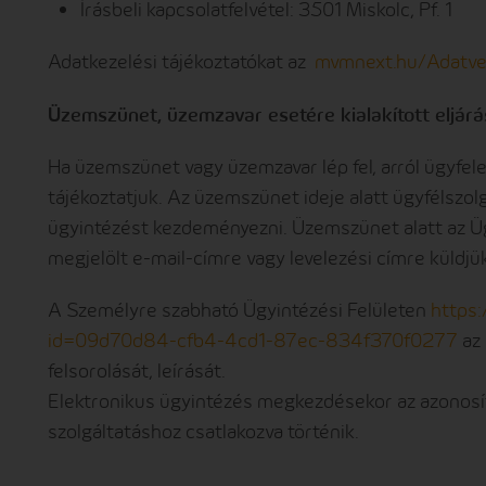
Írásbeli kapcsolatfelvétel: 3501 Miskolc, Pf. 1
Adatkezelési tájékoztatókat az
mvmnext.hu/Adatve
Üzemszünet, üzemzavar esetére kialakított eljár
Ha üzemszünet vagy üzemzavar lép fel, arról ügyfel
tájékoztatjuk. Az üzemszünet ideje alatt ügyfélszo
ügyintézést kezdeményezni. Üzemszünet alatt az Üg
megjelölt e-mail-címre vagy levelezési címre küldjük 
A Személyre szabható Ügyintézési Felületen
https:
id=09d70d84-cfb4-4cd1-87ec-834f370f0277
az
felsorolását, leírását.
Elektronikus ügyintézés megkezdésekor az azonosí
szolgáltatáshoz csatlakozva történik.