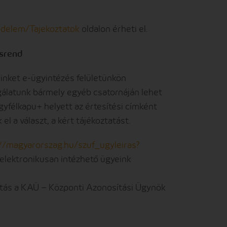
delem/Tajekoztatok
oldalon érheti el.
ásrend
einket e-ügyintézés felületünkön
lgálatunk bármely egyéb csatornáján lehet
yfélkapu+ helyett az értesítési címként
el a választ, a kért tájékoztatást.
//magyarorszag.hu/szuf_ugyleiras?
 elektronikusan intézhető ügyeink
tás a KAÜ – Központi Azonosítási Ügynök