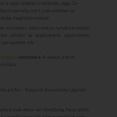
át a saját nevében intézkedik, vagy Ön
delkező személy, mert csak ezekben az
satolja meghatalmazását.
 közhiteles elektronikus nyilvántartásban,
tek például az alapítványok, egyesületek,
 szervezetek stb.
rszag.hu
weboldalra.
A választ a fenti
 küldjük.
tás a KAÜ – Központi Azonosítási Ügynök
zésre csak akkor van lehetőség, ha az adott
lné személyazonosító adat megadását nem