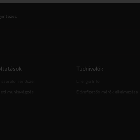
yintézés
áltatások
Tudnivalók
 szerelői rendszer
Energia Info
leti munkavégzés
Előrefizetős mérők alkalmazása