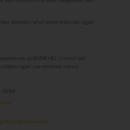
tást követően lehet elektronikusan ügyet
zervezeteknek az MVMEHEL címzést kell
csolatos ügyet szeretnének intézni.
4 9999
at.hu
felszolgalati-irodak