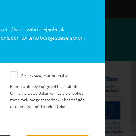
Elérhetőségeink
Akadálymentes verzió
személyre szabott ajánlatok
 honlapon történő böngészése során.
Közösségi média sütik
Ezen sütik segítségével biztosítjuk
Önnek a weboldalainkon talált érdekes
tartalmak megosztásának lehetőségét
a közösségi média felületeken.
ektronikus intézéséhez