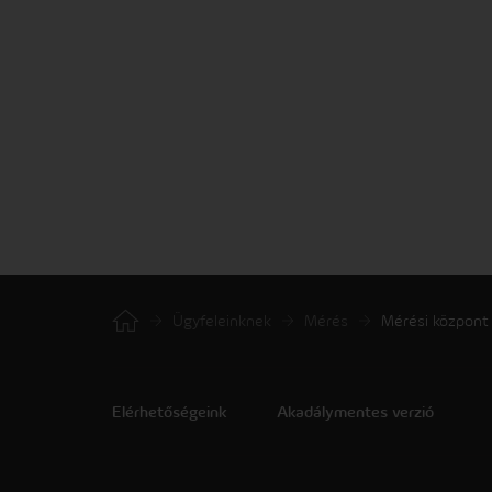
Ügyfeleinknek
Mérés
Mérési központ
Elérhetőségeink
Akadálymentes verzió