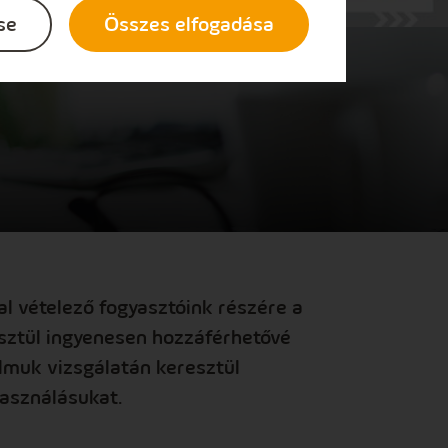
se
Összes elfogadása
val vételező fogyasztóink részére a
resztül ingyenesen hozzáférhetővé
almuk vizsgálatán keresztül
használásukat.