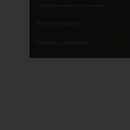
Szabálytalan vételezés bejelentése
Minősített készülékek
Tájékoztatók, nyilatkozatok