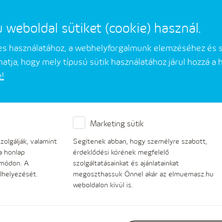
eboldal sütiket (cookie) használ.
mes használatához, a webhelyforgalmunk elemzéséhez és 
atja, hogy mely típusú sütik használatához járul hozzá a
e!
Üzleti partnerek
Társaságunkról
Marketing sütik
olgálják, valamint
Segítenek abban, hogy személyre szabott,
a honlap
érdeklődési körének megfelelő
 módon. A
szolgáltatásainkat és ajánlatainkat
lhelyezését.
megoszthassuk Önnel akár az elmuemasz.hu
weboldalon kívül is.