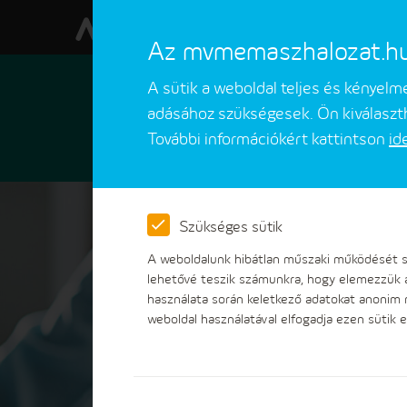
Az mvmemaszhalozat.hu w
A sütik a weboldal teljes és kényel
adásához szükségesek. Ön kiválaszth
További információkért kattintson
id
Ügyfeleinknek
Ügyintézések
Szükséges sütik
A weboldalunk hibátlan műszaki működését sz
lehetővé teszik számunkra, hogy elemezzük 
használata során keletkező adatokat anonim
weboldal használatával elfogadja ezen sütik e