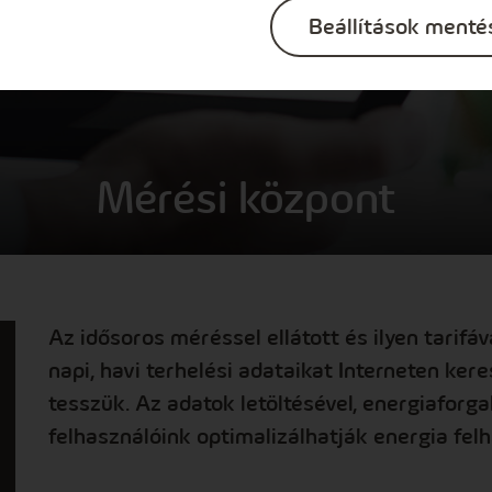
Beállítások menté
Mérési központ
Az idősoros méréssel ellátott és ilyen tarifá
napi, havi terhelési adataikat Interneten ke
tesszük. Az adatok letöltésével, energiaforg
felhasználóink optimalizálhatják energia fel