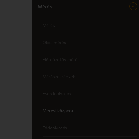
Mérés
Mérés
Okos mérés
Előrefizetős mérés
Mérőszekrények
Éves leolvasás
Mérési központ
Távleolvasás