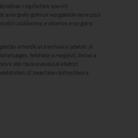
yzatban rögzítettek szerint
át energiaforgalmuk vizsgálatán keresztül
esztül csökkentve a villamos energiára
latán érhetők el a terhelési adatok. A
ehetséges, feltétele a meglévő, illetve a
sre álló távleolvasással ellátott
tátviteli út zavartalan biztosítása a