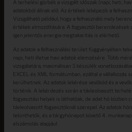
A terhelési görbék a vizsgált időszak (napi, heti, h
adatokból állnak elő. Az értékek leképezik a felhasz
Vizsgálható például, hogy a felhasználó mely bere
értékek elmozdítására. A fogyasztói berendezések 
igen jelentős energia megtakarítás is elérhető.
Az adatok a felhasználási terület függvényében tek
napi, heti illetve havi adatok elemzésére. Több mé
vizsgálatára, maximálisan 5 készülék vonatkozásáb
EXCEL és XML formátumban, ezáltal a vállalkozás sa
kerülhetnek. Az adatok lekérése vevőkód és a vevő
történik. A lekérdezés során a távleolvasott terhelé
fogyasztási helyek is láthatóak, de adat hó közben 
távleolvasott fogyasztóknál szerepel. Az adatok h
tekinthetők, és a tárgyhónapot követő 4. munkanap
elszámolás alapjául.