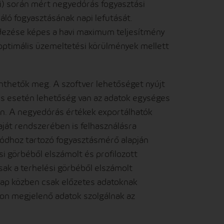
avi) során mért negyedórás fogyasztási
náló fogyasztásának napi lefutását.
ndezése képes a havi maximum teljesítmény
optimális üzemeltetési körülmények mellett
inthetők meg. A szoftver lehetőséget nyújt
rés esetén lehetőség van az adatok egységes
an. A negyedórás értékek exportálhatók
ját rendszerében is felhasználásra
kódhoz tartozó fogyasztásmérő alapján
si görbéből elszámolt és profilozott
csak a terhelési görbéből elszámolt
ónap közben csak előzetes adatoknak
on megjelenő adatok szolgálnak az