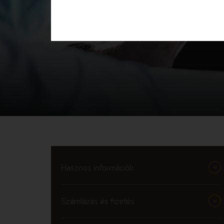
Hasznos információk
Számlázás és fizetés