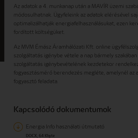
Az adatok a 4. munkanap után a MAVÍR üzemi szabál
módosulhatnak. Ügyfeleink az adatok elérésével saj
optimalizálhatják energiafelhasználásukat, ezen ker
fordított költségüket.
Az MVM Émász Áramhálózati Kft. online ügyfélszolgá
szolgáltatás igénybe vétele a nap bármely szakában l
szolgáltatás igénybevételének kezdetekor rendelkezé
fogyasztásmérő berendezés megléte, amelynél az ada
fogyasztó feladata.
Kapcsolódó dokumentumok
Energia Info használati útmutató
DOCX, 64 Kbyte