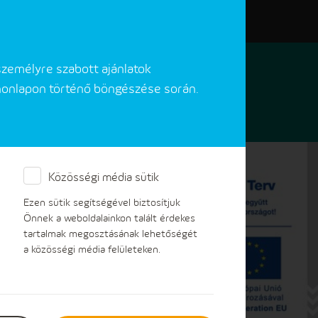
Elérhetőségeink
Akadálymentes verzió
személyre szabott ajánlatok
 honlapon történő böngészése során.
Közösségi média sütik
Ezen sütik segítségével biztosítjuk
Önnek a weboldalainkon talált érdekes
tartalmak megosztásának lehetőségét
a közösségi média felületeken.