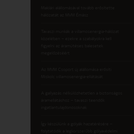
Maklári alállomásával tovább erősítette
hálózatát az MVM Émász
Tavaszi munkák a villamosenergia-hálózat
közelében – ezekre a szabályokra kell
figyelni az áramütéses balesetek
megelőzéséért
Az MVM Csoport új alállomása erősíti
Miskolc villamosenergia-ellátását
A gallyazás nélkülözhetetlen a biztonságos
áramellátáshoz – tavaszi teendők
ingatlantulajdonosoknak
Így készülünk a gólyák hazatérésére –
folytatódik a legkorszerűbb gólyavédelmi