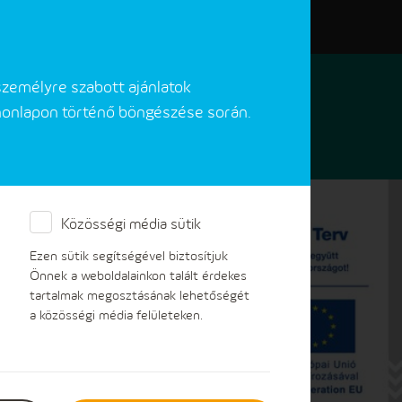
Elérhetőségeink
Akadálymentes verzió
személyre szabott ajánlatok
 honlapon történő böngészése során.
Közösségi média sütik
Ezen sütik segítségével biztosítjuk
Önnek a weboldalainkon talált érdekes
tartalmak megosztásának lehetőségét
a közösségi média felületeken.