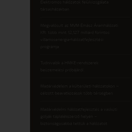
Elektromos hálózatok felülvizsgálata
társasházakban
Megvalósult az MVM Émász Áramhálózati
Kft. több mint 12,127 milliárd forintos
villamosenergia-hálózatfejlesztési
programja
Tudnivalók a HMKE-rendszerek
beüzemelési próbájáról
Madárvédelem a külterületi hálózatokon –
célzott beavatkozások több térségben
Madárvédelmi hálózatfejlesztés a vaskúti
gólyák táplálékszerző helyén –
biztonságosabbá tettük a hálózatot