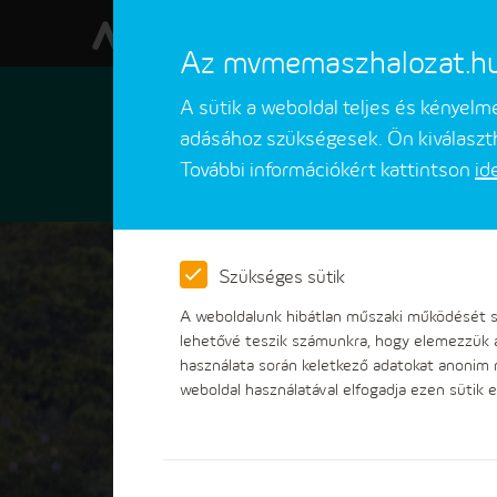
Az mvmemaszhalozat.hu w
A sütik a weboldal teljes és kényel
adásához szükségesek. Ön kiválaszth
További információkért kattintson
id
Ügyfeleinknek
Ügyintézések
Szükséges sütik
A weboldalunk hibátlan műszaki működését sz
lehetővé teszik számunkra, hogy elemezzük 
használata során keletkező adatokat anonim
weboldal használatával elfogadja ezen sütik e