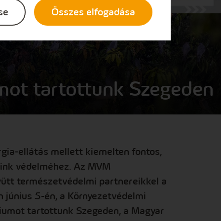
se
Összes elfogadása
mot tartottunk Szegeden
a-ellátás mellett kiemelten fontos,
keink védelméhez. Az MVM
ütt természetvédelmi partnereikkel a
június 5-én, a Környezetvédelmi
umot tartottunk Szegeden, a Magyar