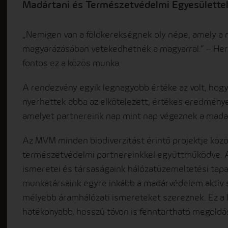
Madártani és Természetvédelmi Egyesülette
„Nemigen van a földkerekségnek oly népe, amely a
magyarázásában vetekedhetnék a magyarral.” – Herma
fontos ez a közös munka.
A rendezvény egyik legnagyobb értéke az volt, hog
nyerhettek abba az elkötelezett, értékes eredmén
amelyet partnereink nap mint nap végeznek a mad
Az MVM minden biodiverzitást érintő projektje közö
természetvédelmi partnereinkkel együttműködve.
ismeretei és társaságaink hálózatüzemeltetési tapa
munkatársaink egyre inkább a madárvédelem aktív s
mélyebb áramhálózati ismereteket szereznek. Ez a 
hatékonyabb, hosszú távon is fenntartható megoldá