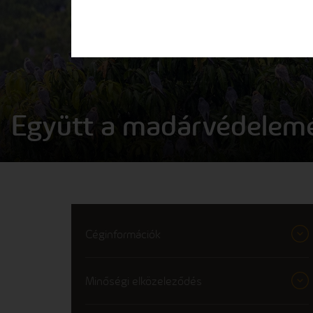
Együtt a madárvédelemé
Céginformációk
Minőségi elközeleződés