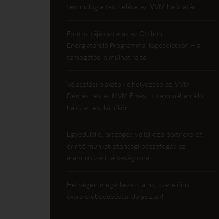
technológia tesztelése az MVM hálózatán
Fontos tájékoztatás az Otthoni
Energiatároló Programmal kapcsolatban – a
támogatás is múlhat rajta
Választási plakátok elhelyezése az MVM
Démász és az MVM Émász tulajdonában álló
hálózati eszközökön
Egyedülálló, országos vállalkozó partnereket
érintő munkabiztonsági összefogás az
áramhálózati társaságoknál
Hétvégén megérkezett a hó, szerelőink
extra erőbedobással dolgoztak!