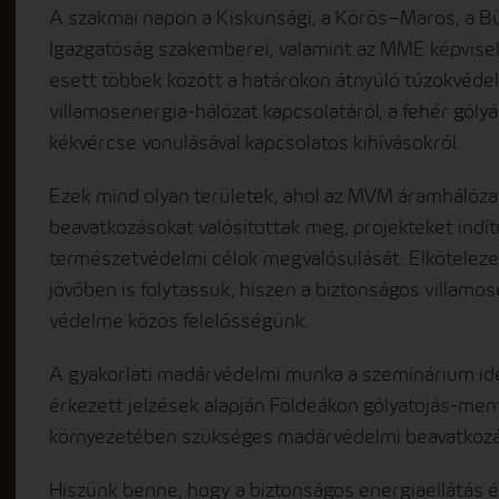
A szakmai napon a Kiskunsági, a Körös–Maros, a Bü
Igazgatóság szakemberei, valamint az MME képvisel
esett többek között a határokon átnyúló túzokvéde
villamosenergia-hálózat kapcsolatáról, a fehér gólyák
kékvércse vonulásával kapcsolatos kihívásokról.
Ezek mind olyan területek, ahol az MVM áramhálózat
beavatkozásokat valósítottak meg, projekteket indí
természetvédelmi célok megvalósulását. Elköteleze
jövőben is folytassuk, hiszen a biztonságos villamo
védelme közös felelősségünk.
A gyakorlati madárvédelmi munka a szeminárium ide
érkezett jelzések alapján Földeákon gólyatojás-ment
környezetében szükséges madárvédelmi beavatkozá
Hiszünk benne, hogy a biztonságos energiaellátás 