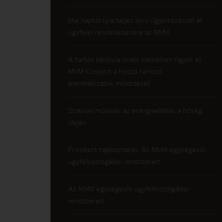
Mai naptól újra teljes körű ügyintézéssel áll
ügyfelei rendelkezésére az MVM
A tartós kánikula miatt kiemelten figyeli az
MVM Csoport a hozzá tartozó
áramhálózatok működését
Stabilan működik az energiaellátás a hőség
idején
Frissített tájékoztatás: Az MVM egységesíti
ügyfélkiszolgálási rendszereit
Az MVM egységesíti ügyfélkiszolgálási
rendszereit