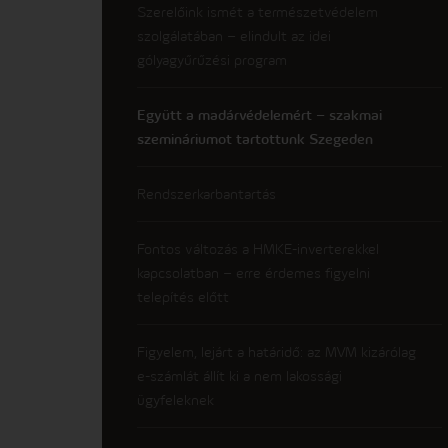
Szerelőink ismét a természetvédelem
szolgálatában – elindult az idei
gólyagyűrűzési program
Együtt a madárvédelemért – szakmai
szemináriumot tartottunk Szegeden
Rendszerkarbantartás
Fontos változás a HMKE-inverterekkel
kapcsolatban – erre érdemes figyelni
telepítés előtt
Figyelem, lejárt a határidő: az MVM kizárólag
e-számlát állít ki a nem lakossági
ügyfeleknek