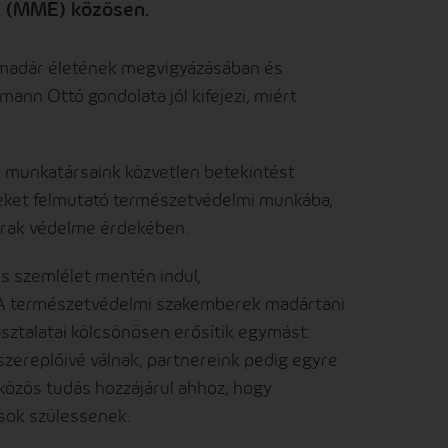
l (MME) közösen.
 madár életének megvigyázásában és
nn Ottó gondolata jól kifejezi, miért
y munkatársaink közvetlen betekintést
yeket felmutató természetvédelmi munkába,
arak védelme érdekében.
s szemlélet mentén indul,
 A természetvédelmi szakemberek madártani
sztalatai kölcsönösen erősítik egymást:
zereplőivé válnak, partnereink pedig egyre
közös tudás hozzájárul ahhoz, hogy
sok szülessenek.