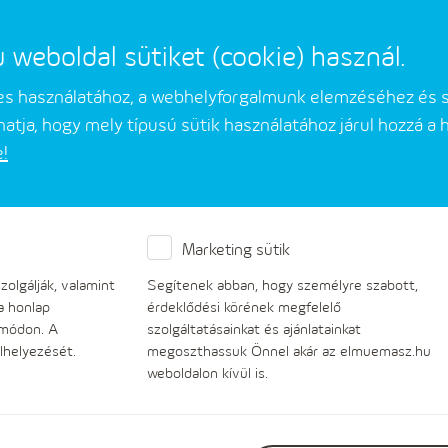
eboldal sütiket (cookie) használ.
mes használatához, a webhelyforgalmunk elemzéséhez és 
atja, hogy mely típusú sütik használatához járul hozzá a
e!
Üzleti partnerek
Társaságunkról
Marketing sütik
olgálják, valamint
Segítenek abban, hogy személyre szabott,
a honlap
érdeklődési körének megfelelő
 módon. A
szolgáltatásainkat és ajánlatainkat
lhelyezését.
megoszthassuk Önnel akár az elmuemasz.hu
weboldalon kívül is.