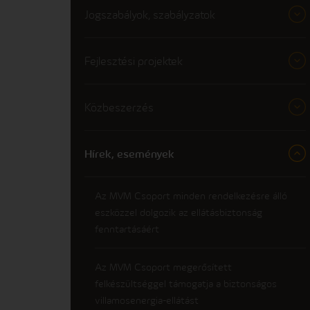
Jogszabályok, szabályzatok
Fejlesztési projektek
Közbeszerzés
Hírek, események
Az MVM Csoport minden rendelkezésre álló
eszközzel dolgozik az ellátásbiztonság
fenntartásáért
Az MVM Csoport megerősített
felkészültséggel támogatja a biztonságos
villamosenergia-ellátást