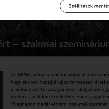
Beállítások menté
rt – szakmai szemináriu
Az MVM számára a biztonságos villamosenergi
hogy aktívan hozzájáruljon természeti érté
áramhálózati társaságai ezért dolgoznak egy
madarak védelme érdekében. Ennek jegyében 
Világnapon madárvédelmi szakmai szeminári