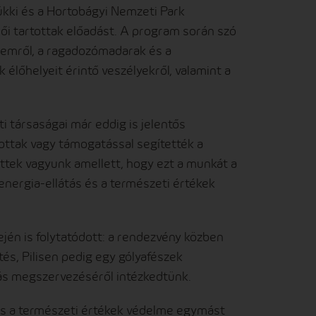
kki és a Hortobágyi Nemzeti Park
ői tartottak előadást. A program során szó
lemről, a ragadozómadarak és a
 élőhelyeit érintő veszélyekről, valamint a
i társaságai már eddig is jelentős
tottak vagy támogatással segítették a
ttek vagyunk amellett, hogy ezt a munkát a
senergia-ellátás és a természeti értékek
jén is folytatódott: a rendezvény közben
és, Pilisen pedig egy gólyafészek
s megszervezéséről intézkedtünk.
és a természeti értékek védelme egymást