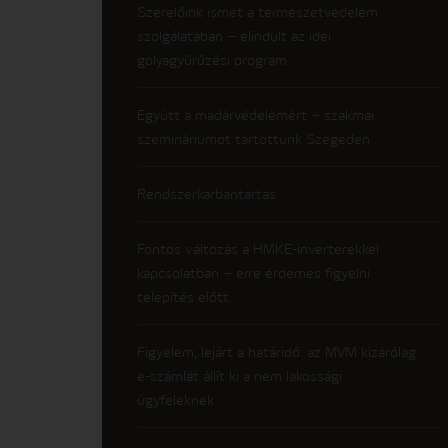
Szerelőink ismét a természetvédelem
szolgálatában – elindult az idei
gólyagyűrűzési program
Együtt a madárvédelemért – szakmai
szemináriumot tartottunk Szegeden
Rendszerkarbantartás
Fontos változás a HMKE-inverterekkel
kapcsolatban – erre érdemes figyelni
telepítés előtt
Figyelem, lejárt a határidő: az MVM kizárólag
e-számlát állít ki a nem lakossági
ügyfeleknek