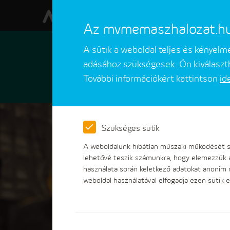
Az mvmemaszhalozat.hu w
A sütik a weboldal teljes és kényel
adásához szükségesek. Ön kiválaszth
További információkért kattintson
id
Ügyfeleinknek
Ügyintézések
Szükséges sütik
A weboldalunk hibátlan műszaki működését sz
lehetővé teszik számunkra, hogy elemezzük 
használata során keletkező adatokat anonim
weboldal használatával elfogadja ezen sütik e