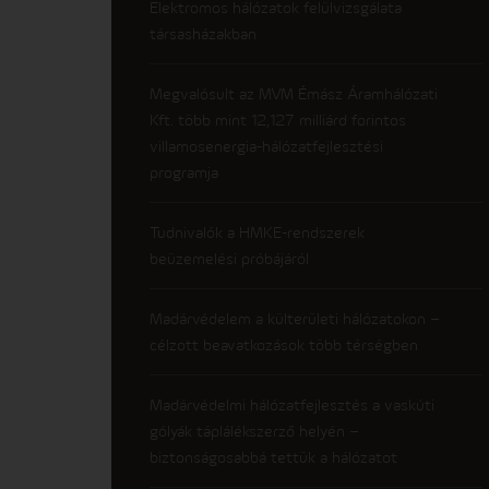
Elektromos hálózatok felülvizsgálata
társasházakban
Megvalósult az MVM Émász Áramhálózati
Kft. több mint 12,127 milliárd forintos
villamosenergia-hálózatfejlesztési
programja
Tudnivalók a HMKE-rendszerek
beüzemelési próbájáról
Madárvédelem a külterületi hálózatokon –
célzott beavatkozások több térségben
Madárvédelmi hálózatfejlesztés a vaskúti
gólyák táplálékszerző helyén –
biztonságosabbá tettük a hálózatot