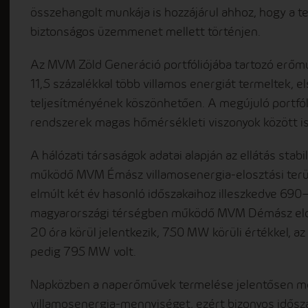
összehangolt munkája is hozzájárul ahhoz, hogy a t
biztonságos üzemmenet mellett történjen.
Az MVM Zöld Generáció portfóliójába tartozó erőmű
11,5 százalékkal több villamos energiát termeltek
teljesítményének köszönhetően. A megújuló portfólió
rendszerek magas hőmérsékleti viszonyok között 
A hálózati társaságok adatai alapján az ellátás sta
működő MVM Émász villamosenergia-elosztási terül
elmúlt két év hasonló időszakaihoz illeszkedve 690
magyarországi térségben működő MVM Démász elos
20 óra körül jelentkezik, 750 MW körüli értékkel, 
pedig 795 MW volt.
Napközben a naperőművek termelése jelentősen mérs
villamosenergia-mennyiséget, ezért bizonyos idő