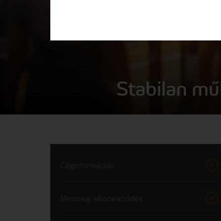
Stabilan mű
Céginformációk
Minőségi elközeleződés