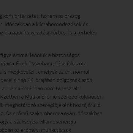
g komfortérzetét, hanem az ország
yári időszakban a klímaberendezések és
ik a napi fogyasztási görbe, és a terhelés
figyelemmel lenniük a biztonságos
jaira. Ezek összehangolása fokozott
át is megköveteli, amelyek az ún. normál
rei a nap 24 órájában dolgoznak azon,
a ebben a korábban nem tapasztalt
helyzetben a Mátrai Erőmű szerepe különösen
yik meghatározó szereplőjeként hozzájárul a
oz. Az erőmű szakemberei a nyári időszakban
ogy a szükséges villamosenergia-
szakban az erőművi munkatársak