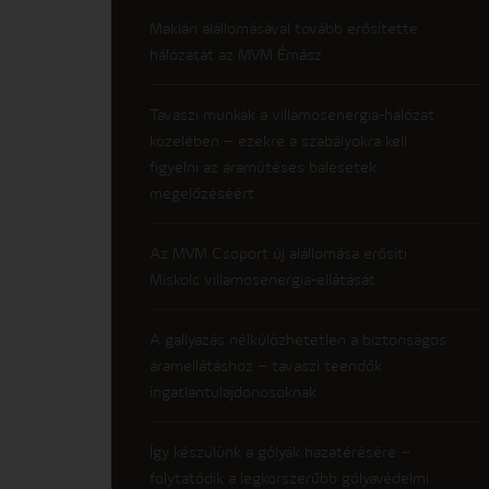
Maklári alállomásával tovább erősítette
hálózatát az MVM Émász
Tavaszi munkák a villamosenergia-hálózat
közelében – ezekre a szabályokra kell
figyelni az áramütéses balesetek
megelőzéséért
Az MVM Csoport új alállomása erősíti
Miskolc villamosenergia-ellátását
A gallyazás nélkülözhetetlen a biztonságos
áramellátáshoz – tavaszi teendők
ingatlantulajdonosoknak
Így készülünk a gólyák hazatérésére –
folytatódik a legkorszerűbb gólyavédelmi