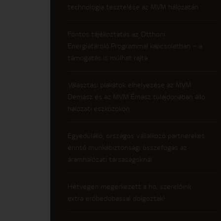
technológia tesztelése az MVM hálózatán
Fontos tájékoztatás az Otthoni
Energiatároló Programmal kapcsolatban – a
támogatás is múlhat rajta
Választási plakátok elhelyezése az MVM
Démász és az MVM Émász tulajdonában álló
hálózati eszközökön
Egyedülálló, országos vállalkozó partnereket
érintő munkabiztonsági összefogás az
áramhálózati társaságoknál
Hétvégén megérkezett a hó, szerelőink
extra erőbedobással dolgoztak!