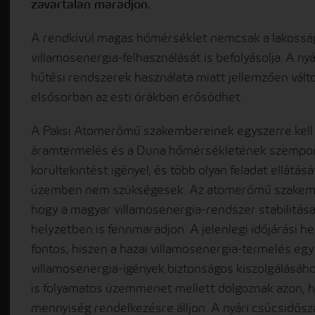
zavartalan maradjon.
A rendkívül magas hőmérséklet nemcsak a lakossá
villamosenergia-felhasználását is befolyásolja. A n
hűtési rendszerek használata miatt jellemzően változ
elsősorban az esti órákban erősödhet.
A Paksi Atomerőmű szakembereinek egyszerre kell 
áramtermelés és a Duna hőmérsékletének szempont
körültekintést igényel, és több olyan feladat ellátás
üzemben nem szükségesek. Az atomerőmű szakembe
hogy a magyar villamosenergia-rendszer stabilitás
helyzetben is fennmaradjon. A jelenlegi időjárási 
fontos, hiszen a hazai villamosenergia-termelés eg
villamosenergia-igények biztonságos kiszolgálásáh
is folyamatos üzemmenet mellett dolgoznak azon, h
mennyiség rendelkezésre álljon. A nyári csúcsidő