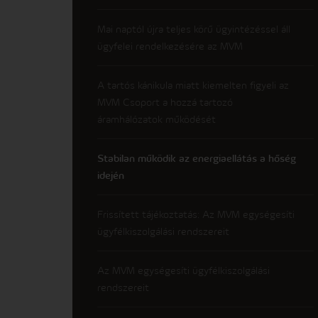
Mai naptól újra teljes körű ügyintézéssel áll
ügyfelei rendelkezésére az MVM
A tartós kánikula miatt kiemelten figyeli az
MVM Csoport a hozzá tartozó
áramhálózatok működését
Stabilan működik az energiaellátás a hőség
idején
Frissített tájékoztatás: Az MVM egységesíti
ügyfélkiszolgálási rendszereit
Az MVM egységesíti ügyfélkiszolgálási
rendszereit