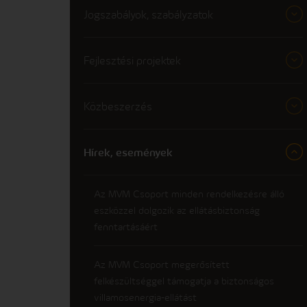
Jogszabályok, szabályzatok
Fejlesztési projektek
Közbeszerzés
Hírek, események
Az MVM Csoport minden rendelkezésre álló
eszközzel dolgozik az ellátásbiztonság
fenntartásáért
Az MVM Csoport megerősített
felkészültséggel támogatja a biztonságos
villamosenergia-ellátást