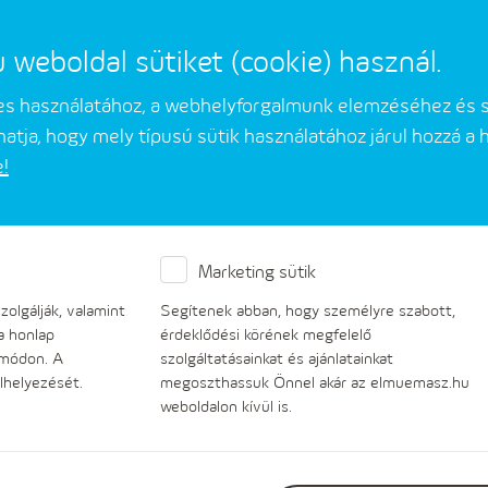
eboldal sütiket (cookie) használ.
mes használatához, a webhelyforgalmunk elemzéséhez és 
atja, hogy mely típusú sütik használatához járul hozzá a
e!
Üzleti partnerek
Társaságunkról
Marketing sütik
olgálják, valamint
Segítenek abban, hogy személyre szabott,
a honlap
érdeklődési körének megfelelő
 módon. A
szolgáltatásainkat és ajánlatainkat
lhelyezését.
megoszthassuk Önnel akár az elmuemasz.hu
weboldalon kívül is.