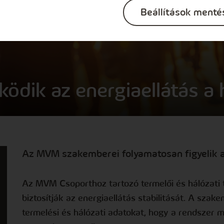
Beállítások menté
ködik az energiaellátás a 
Az MVM szakemberei folyamatosan figyelik 
Az MVM Csoporthoz tartozó termelői és hálózati 
biztosítják az energiaellátás stabilitását. A szak
termelési és hálózati adatokat, hogy a rendszer 