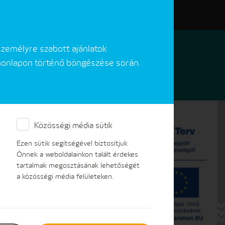
Elérhetőségeink
Akadálymentes verzió
személyre szabott ajánlatok
 honlapon történő böngészése során.
Közösségi média sütik
Ezen sütik segítségével biztosítjuk
Önnek a weboldalainkon talált érdekes
tartalmak megosztásának lehetőségét
a közösségi média felületeken.