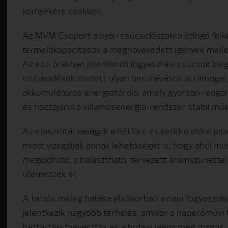
környékére csökken.
Az MVM Csoport a nyári csúcsidőszakra átfogó felké
termelőkapacitások a megnövekedett igények mellet
Az esti órákban jelentkező fogyasztási csúcsok kiegy
intézkedések mellett olyan beruházások is támogatj
akkumulátoros energiatároló, amely gyorsan reagál 
és hozzájárul a villamosenergia-rendszer stabil m
Az elosztótársaságok a hétfőre és keddre előre jel
miatt vizsgálják annak lehetőségét is, hogy ahol m
megoldható, a halasztható, tervezett áramszünettel
ütemezzék át.
A tartós meleg hatása elsősorban a napi fogyasztás
jelentkezik nagyobb terhelés, amikor a naperőművi 
háztartási fogyasztás és a hűtési igény még magas.