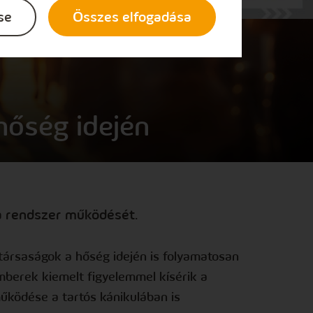
se
Összes elfogadása
hőség idején
a rendszer működését.
társaságok a hőség idején is folyamatosan
emberek kiemelt figyelemmel kísérik a
működése a tartós kánikulában is