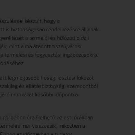
szüléssel készült, hogy a
t is biztonságosan rendelkezésre álljanak.
enlítését a termelői és hálózati oldali
ák, mint a ma átadott tiszaújvárosi
a termelési és fogyasztási ingadozásokra,
űködéséhez.
zett legmagasabb hőségriasztási fokozat
űszakilag és ellátásbiztonsági szempontból
 járó munkákat későbbi időpontra
i görbében érzékelhető: az esti órákban
termelés már visszaesik, miközben a
Ebben az időszakban a tudatos