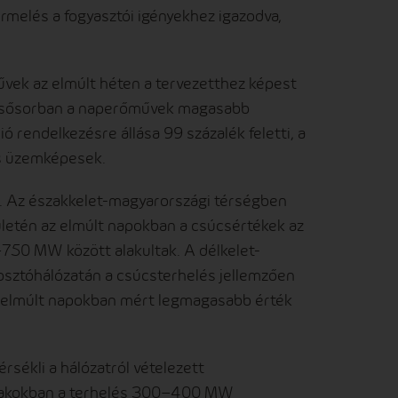
ermelés a fogyasztói igényekhez igazodva,
vek az elmúlt héten a tervezetthez képest
, elsősorban a naperőművek magasabb
 rendelkezésre állása 99 százalék feletti, a
is üzemképesek.
bil. Az északkelet-magyarországi térségben
etén az elmúlt napokban a csúcsértékek az
–750 MW között alakultak. A délkelet-
ztóhálózatán a csúcsterhelés jellemzően
az elmúlt napokban mért legmagasabb érték
ékli a hálózatról vételezett
szakokban a terhelés 300–400 MW