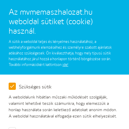
Az mvmemaszhalozat.hu
weboldal sütiket (cookie)
használ.
A sütik a weboldal teljes és kényelmes használatához, a
Általános információk
webhelyforgalmunk elemzéséhez és személyre szabott ajánlatok
adásához szükségesek. Ön kiválaszthatja, hogy mely típusú sütik
beszállítóknak
használatához járul hozzá a honlapon történő böngészése során.
További információkért kattintson
ide!
A beszállítóknak szóló általános információkért látogasson el
a
https://mvm.hu/hu-
Szükséges sütik
HU/Beszallitoknak/AltalanosInformaciok
weboldalra.
A weboldalunk hibátlan műszaki működését szolgálják,
valamint lehetővé teszik számunkra, hogy elemezzük a
honlap használata során keletkező adatokat anonim módon.
A weboldal használatával elfogadja ezen sütik elhelyezését.
Üzleti partnerek
Beszállítóknak