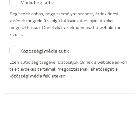
Általános információk beszállítóknak
Marketing sütik
Segítenek abban, hogy személyre szabott, érdeklődési
körének megfelelő szolgáltatásainkat és ajánlatainkat
Elérhetőségeink
megoszthassuk Önnel akár az elmuemasz.hu weboldalon
kívül is.
Akadálymentes verzió
Közösségi média sütik
Ezen sütik segítségével biztosítjuk Önnek a weboldalainkon
talált érdekes tartalmak megosztásának lehetőségét a
közösségi média felületeken.
Ügyintézés
Szolgáltatások
Tudnivalók
Társaságunkról