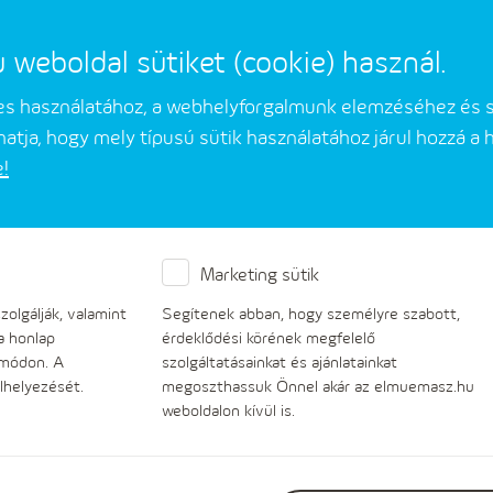
eboldal sütiket (cookie) használ.
mes használatához, a webhelyforgalmunk elemzéséhez és 
atja, hogy mely típusú sütik használatához járul hozzá a
e!
Üzleti partnerek
Társaságunkról
Marketing sütik
ik a második közzétételi e
olgálják, valamint
Segítenek abban, hogy személyre szabott,
a honlap
érdeklődési körének megfelelő
 módon. A
szolgáltatásainkat és ajánlatainkat
lhelyezését.
megoszthassuk Önnel akár az elmuemasz.hu
weboldalon kívül is.
Az erőművi csatlakozásokra vonatkozó, másod
(közzétételt) a hálózati engedélyesek a közzé