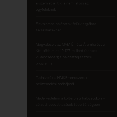
e-számlát állít ki a nem lakossági
ügyfeleknek
Elektromos hálózatok felülvizsgálata
társasházakban
Megvalósult az MVM Émász Áramhálózati
Kft. több mint 12,127 milliárd forintos
villamosenergia-hálózatfejlesztési
programja
Tudnivalók a HMKE-rendszerek
beüzemelési próbájáról
Madárvédelem a külterületi hálózatokon –
célzott beavatkozások több térségben