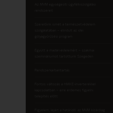
Az MVM egységesíti ügyfélkiszolgálási
rendszereit
Szerelőink ismét a természetvédelem
szolgálatában – elindult az idei
gólyagyűrűzési program
Együtt a madárvédelemért – szakmai
szemináriumot tartottunk Szegeden
Rendszerkarbantartás
Fontos változás a HMKE-inverterekkel
kapcsolatban – erre érdemes figyelni
telepítés előtt
Figyelem, lejárt a határidő: az MVM kizárólag