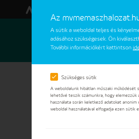
Az mvmemaszhalozat.hu w
A sütik a weboldal teljes és kényel
adásához szükségesek. Ön kiválaszth
További információkért kattintson
id
Ügyfeleinknek
Ügyintézések
Szükséges sütik
Tolód
A weboldalunk hibátlan műszaki működését sz
lehetővé teszik számunkra, hogy elemezzük 
használata során keletkező adatokat anonim
weboldal használatával elfogadja ezen sütik e
Céginformációk