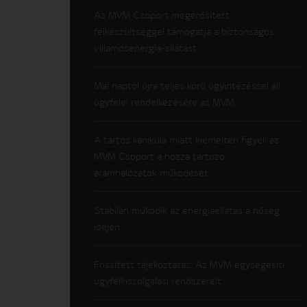
Az MVM Csoport megerősített
felkészültséggel támogatja a biztonságos
villamosenergia-ellátást
Mai naptól újra teljes körű ügyintézéssel áll
ügyfelei rendelkezésére az MVM
A tartós kánikula miatt kiemelten figyeli az
MVM Csoport a hozzá tartozó
áramhálózatok működését
Stabilan működik az energiaellátás a hőség
idején
Frissített tájékoztatás: Az MVM egységesíti
ügyfélkiszolgálási rendszereit