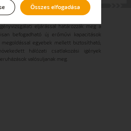
se
Összes elfogadása
at lényege, hogy az átviteli és elosztói
gényvizsgálati eljárással határozzák meg a
lisan befogadható új erőművi kapacitások
a megoldással egyebek mellett biztosítható,
vekedett hálózati csatlakozási igények
beruházások valósuljanak meg.