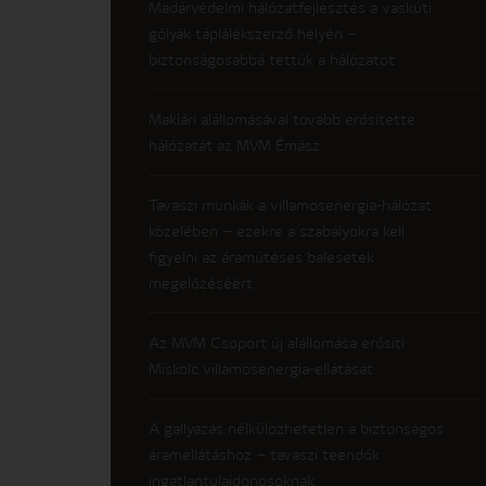
Madárvédelmi hálózatfejlesztés a vaskúti
gólyák táplálékszerző helyén –
biztonságosabbá tettük a hálózatot
Maklári alállomásával tovább erősítette
hálózatát az MVM Émász
Tavaszi munkák a villamosenergia-hálózat
közelében – ezekre a szabályokra kell
figyelni az áramütéses balesetek
megelőzéséért
Az MVM Csoport új alállomása erősíti
Miskolc villamosenergia-ellátását
A gallyazás nélkülözhetetlen a biztonságos
áramellátáshoz – tavaszi teendők
ingatlantulajdonosoknak