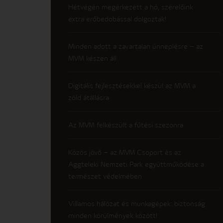
Hétvégén megérkezett a hó, szerelőink
extra erőbedobással dolgoztak!
Minden adott a zavartalan ünneplésre – az
MVM készen áll
Digitális fejlesztésekkel készül az MVM a
zöld átállásra
Az MVM felkészült a fűtési szezonra
Közös jövő – az MVM Csoport és az
Aggteleki Nemzeti Park együttműködése a
természet védelmében
Villamos hálózat és munkagépek: biztonság
minden körülmények között!