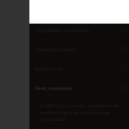
Minőségi elközeleződés
Jogszabályok, szabályzatok
Fejlesztési projektek
Közbeszerzés
Hírek, események
Az MVM Csoport minden rendelkezésre álló
eszközzel dolgozik az ellátásbiztonság
fenntartásáért