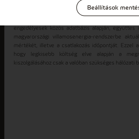
jogszabálymódosítástól teszik függővé.
Beállítások menté
A tavaly májustól megújult csatlakozási folyam
engedélyesek közös adatbázis alapján, együttes i
magyarországi villamosenergia-rendszerbe aktuá
mértékét, illetve a csatlakozás időpontját. Ezzel 
hogy legkisebb költség elve alapján a megnö
kiszolgálásához csak a valóban szükséges hálózati 