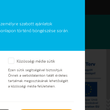
Elérhetőségeink
Akadálymentes verzió
személyre szabott ajánlatok
 honlapon történő böngészése során.
Közösségi média sütik
ljárás
Ezen sütik segítségével biztosítjuk
Önnek a weboldalainkon talált érdekes
tartalmak megosztásának lehetőségét
a közösségi média felületeken.
ik közzétételi eljárás indítását
tételi eljárást érintő, folyamatban lévő