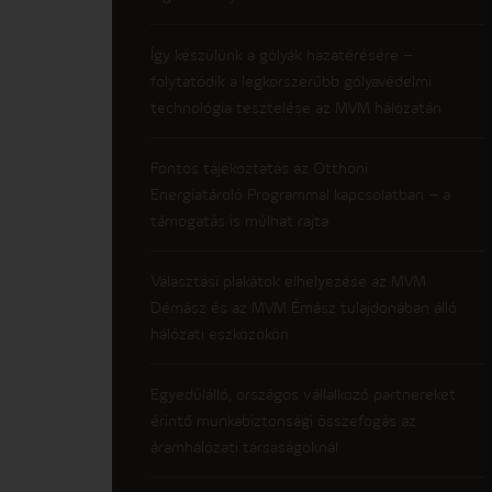
Így készülünk a gólyák hazatérésére –
folytatódik a legkorszerűbb gólyavédelmi
technológia tesztelése az MVM hálózatán
Fontos tájékoztatás az Otthoni
Energiatároló Programmal kapcsolatban – a
támogatás is múlhat rajta
Választási plakátok elhelyezése az MVM
Démász és az MVM Émász tulajdonában álló
hálózati eszközökön
Egyedülálló, országos vállalkozó partnereket
érintő munkabiztonsági összefogás az
áramhálózati társaságoknál