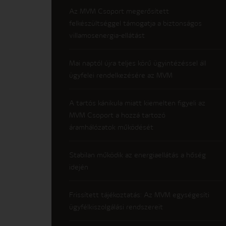
Az MVM Csoport megerősített
felkészültséggel támogatja a biztonságos
villamosenergia-ellátást
Mai naptól újra teljes körű ügyintézéssel áll
ügyfelei rendelkezésére az MVM
A tartós kánikula miatt kiemelten figyeli az
MVM Csoport a hozzá tartozó
áramhálózatok működését
Stabilan működik az energiaellátás a hőség
idején
Frissített tájékoztatás: Az MVM egységesíti
ügyfélkiszolgálási rendszereit