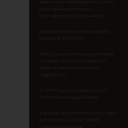
Madárvédelmi hálózatfejlesztés a vaskúti
gólyák táplálékszerző helyén –
biztonságosabbá tettük a hálózatot
Maklári alállomásával tovább erősítette
hálózatát az MVM Émász
Tavaszi munkák a villamosenergia-hálózat
közelében – ezekre a szabályokra kell
figyelni az áramütéses balesetek
megelőzéséért
Az MVM Csoport új alállomása erősíti
Miskolc villamosenergia-ellátását
A gallyazás nélkülözhetetlen a biztonságos
áramellátáshoz – tavaszi teendők
ingatlantulajdonosoknak