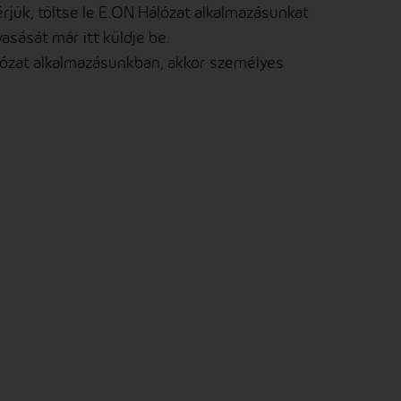
érjük, töltse le E.ON Hálózat alkalmazásunkat
asását már itt küldje be.
lózat alkalmazásunkban, akkor személyes