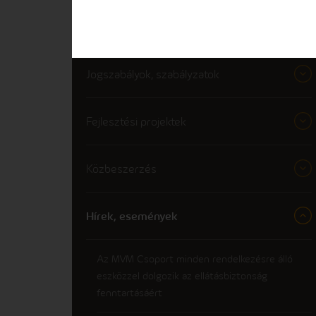
Minőségi elközeleződés
Jogszabályok, szabályzatok
Fejlesztési projektek
Közbeszerzés
Hírek, események
Az MVM Csoport minden rendelkezésre álló
eszközzel dolgozik az ellátásbiztonság
fenntartásáért