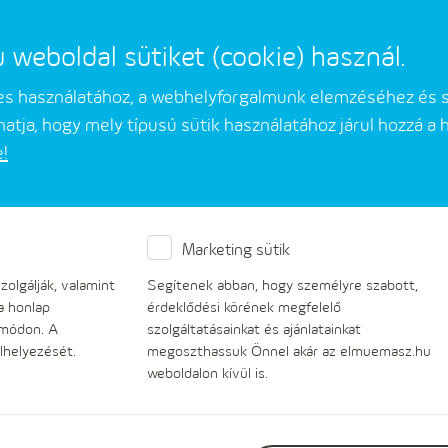
eboldal sütiket (cookie) használ.
mes használatához, a webhelyforgalmunk elemzéséhez és 
atja, hogy mely típusú sütik használatához járul hozzá a
e!
Üzleti partnerek
Társaságunkról
Marketing sütik
FONTOS VÁLTOZÁS!
olgálják, valamint
Segítenek abban, hogy személyre szabott,
a honlap
érdeklődési körének megfelelő
 módon. A
szolgáltatásainkat és ajánlatainkat
lhelyezését.
megoszthassuk Önnel akár az elmuemasz.hu
weboldalon kívül is.
Január 1-jétől az ELMŰ Hálózati Kft. online ü
mobilalkalmazásában már nem lehet megadni 