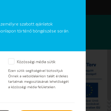
Elérhetőségeink
Akadálymentes verzió
személyre szabott ajánlatok
 honlapon történő böngészése során.
Közösségi média sütik
Ezen sütik segítségével biztosítjuk
Önnek a weboldalainkon talált érdekes
tartalmak megosztásának lehetőségét
a közösségi média felületeken.
gyfélszolgálatán és
a havi mérőállást. Havi diktáláshoz a