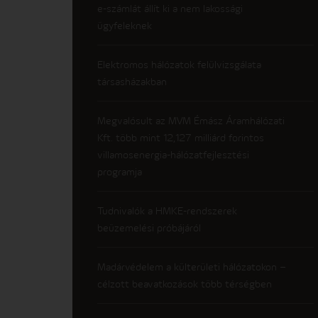
e-számlát állít ki a nem lakossági
ügyfeleknek
Elektromos hálózatok felülvizsgálata
társasházakban
Megvalósult az MVM Émász Áramhálózati
Kft. több mint 12,127 milliárd forintos
villamosenergia-hálózatfejlesztési
programja
Tudnivalók a HMKE-rendszerek
beüzemelési próbájáról
Madárvédelem a külterületi hálózatokon –
célzott beavatkozások több térségben