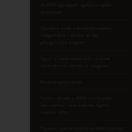
Az MVM egységesíti ügyfélkiszolgálási
rendszereit
Szerelőink ismét a természetvédelem
szolgálatában – elindult az idei
gólyagyűrűzési program
Együtt a madárvédelemért – szakmai
szemináriumot tartottunk Szegeden
Rendszerkarbantartás
Fontos változás a HMKE-inverterekkel
kapcsolatban – erre érdemes figyelni
telepítés előtt
Figyelem, lejárt a határidő: az MVM kizárólag