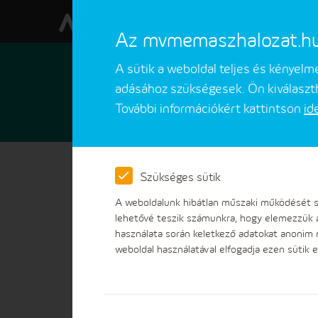
Az mvmemaszhalozat.hu w
A sütik a weboldal teljes és kényel
adásához szükségesek. Ön kiválaszth
További információkért kattintson
id
Ügyfeleinknek
Ügyintézések
Szükséges sütik
A weboldalunk hibátlan műszaki működését sz
lehetővé teszik számunkra, hogy elemezzük 
használata során keletkező adatokat anonim
weboldal használatával elfogadja ezen sütik e
Céginformációk