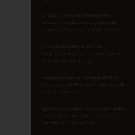
Így készülünk a gólyák hazatérésére –
folytatódik a legkorszerűbb gólyavédelmi
technológia tesztelése az MVM hálózatán
Fontos tájékoztatás az Otthoni
Energiatároló Programmal kapcsolatban – a
támogatás is múlhat rajta
Választási plakátok elhelyezése az MVM
Démász és az MVM Émász tulajdonában álló
hálózati eszközökön
Egyedülálló, országos vállalkozó partnereket
érintő munkabiztonsági összefogás az
áramhálózati társaságoknál