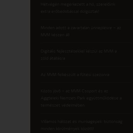
Hétvégén megérkezett a hó, szerelőink
extra erőbedobással dolgoztak!
Minden adott a zavartalan ünneplésre – az
MVM készen áll
Digitális fejlesztésekkel készül az MVM a
zöld átállásra
Az MVM felkészült a fűtési szezonra
Közös jövő – az MVM Csoport és az
Aggteleki Nemzeti Park együttműködése a
természet védelmében
Villamos hálózat és munkagépek: biztonság
minden körülmények között!