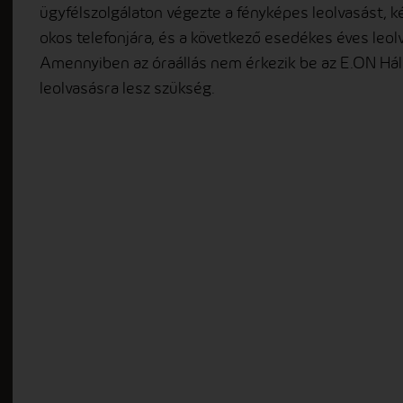
ügyfélszolgálaton végezte a fényképes leolvasást, k
okos telefonjára, és a következő esedékes éves leolv
Amennyiben az óraállás nem érkezik be az E.ON Há
leolvasásra lesz szükség.