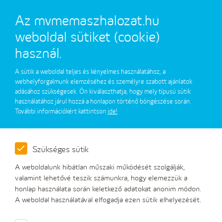
Az mvmemaszhalozat.hu
weboldal sütiket (cookie)
használ.
A sütik a weboldal teljes és kényelmes használatához, a
webhelyforgalmunk elemzéséhez és személyre szabott ajánlatok
adásához szükségesek. Ön kiválaszthatja, hogy mely típusú sütik
használatához járul hozzá a honlapon történő böngészése során.
További információkért kattintson
ide!
Szükséges sütik
A weboldalunk hibátlan műszaki működését szolgálják,
valamint lehetővé teszik számunkra, hogy elemezzük a
honlap használata során keletkező adatokat anonim módon.
REMIT
A weboldal használatával elfogadja ezen sütik elhelyezését.