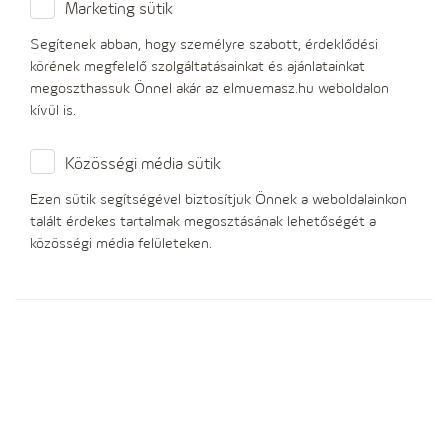
Marketing sütik
A Európai Parlament és a Tanács nagykereskedelmi
Segítenek abban, hogy személyre szabott, érdeklődési
energiapiacok integritásáról és átláthatóságáról
körének megfelelő szolgáltatásainkat és ajánlatainkat
szóló 1227/2011/EU Rendelete
megoszthassuk Önnel akár az elmuemasz.hu weboldalon
kívül is.
Mi a REMIT célja?
Közösségi média sütik
A REMIT célja, hogy fokozza a nagykereskedelmi
Ezen sütik segítségével biztosítjuk Önnek a weboldalainkon
energiapiacok integritását és átláthatóságát a nyílt és
talált érdekes tartalmak megosztásának lehetőségét a
tisztességes verseny erősítése céljából az energia végső
közösségi média felületeken.
felhasználóinak javára.
Mire tejed ki a REMIT?
Nagykereskedelmi energiatermékekre (l 2. cikk 4. bekezdés).
Ezek:
a villamosenergia- vagy földgázellátásra vonatkozó
szerződések, amennyiben az átadásra az Unión belül kerül