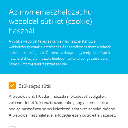
Az mvmemaszhalozat.hu
weboldal sütiket (cookie)
használ.
A sütik a weboldal teljes és kényelmes használatához, a
Visszakapcsolás
webhelyforgalmunk elemzéséhez és személyre szabott ajánlatok
adásához szükségesek. Ön kiválaszthatja, hogy mely típusú sütik
használatához járul hozzá a honlapon történő böngészése során.
További információkért kattintson
ide!
A fogyasztási hely kikapcsolásának lehetséges okai:
Műszaki ok miatti kikapcsolás
Szükséges sütik
Amennyiben Önt műszaki ok miatt kapcsoljuk ki, a
A weboldalunk hibátlan műszaki működését szolgálják,
helyszínen dolgozó szerelők tájékoztatják Önt a
valamint lehetővé teszik számunkra, hogy elemezzük a
visszakapcsoláshoz szükséges műszaki feltételekről.
honlap használata során keletkező adatokat anonim módon.
A weboldal használatával elfogadja ezen sütik elhelyezését.
Ellátatlanság miatti kikapcsolás