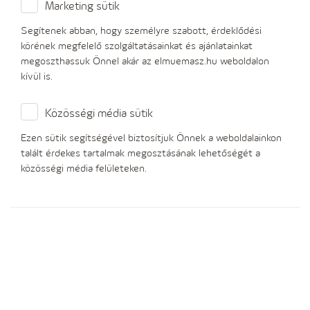
Marketing sütik
Ellátatlanság esetén, azaz ha az adott fogyasztási
helyre Önnek nincs érvényes villamosenergia-
Segítenek abban, hogy személyre szabott, érdeklődési
vásárlási szerződése, társaságunk felszólítást küld a
körének megfelelő szolgáltatásainkat és ajánlatainkat
szerződés megkötésére
megoszthassuk Önnel akár az elmuemasz.hu weboldalon
kívül is.
Számlatartozás miatti kikapcsolás
Közösségi média sütik
Az illetékes kereskedő vagy az elosztó
számlalevélben értesíti Önt a villamosenergia-
Ezen sütik segítségével biztosítjuk Önnek a weboldalainkon
szolgáltatás díjairól (rendszerhasználati díjak és/vagy
talált érdekes tartalmak megosztásának lehetőségét a
villamosenergia-díj).
közösségi média felületeken.
Ha a hátralék kiegyenlítése a felszólításokat követően
sem történik meg, a kereskedő megrendelheti az
áramszolgáltatás kikapcsolását az illetékes elosztói
engedélyesnél (áramhálózati elosztónál), vagy az
elosztó saját hatáskörében intézkedhet.
A villamosenergia-ellátásból történő kikapcsolás a