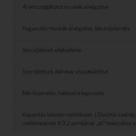
Áramszolgáltatói munkák elvégzése
Fogyasztói munkák elvégzése, készrejelentés
Szerződések elkészítése
Szerződések aláírása, visszaküldése
Mérőszerelés, hálózatra kapcsolás
Kapacitás lekötési nyilatkozat. ( Elosztói szabá
mellékletének 9.3.2 pontjának „a)” bekezdése sz