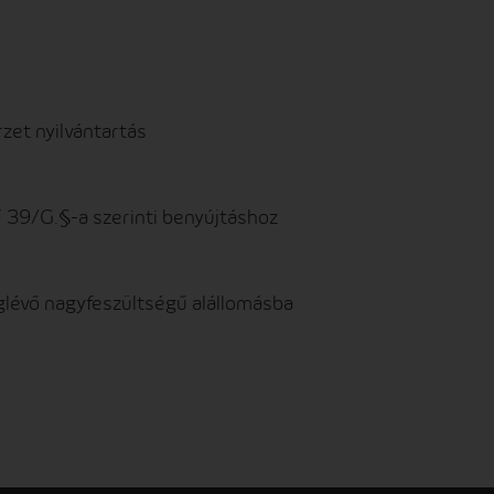
zet nyilvántartás
39/G.§-a szerinti benyújtáshoz
glévő nagyfeszültségű alállomásba