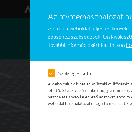
Az mvmemaszhalozat.hu w
A sütik a weboldal teljes és kényel
adásához szükségesek. Ön kiválaszth
További információkért kattintson
id
Ügyfeleinknek
Ügyintézések
Szükséges sütik
A weboldalunk hibátlan műszaki működését sz
lehetővé teszik számunkra, hogy elemezzük 
használata során keletkező adatokat anonim
weboldal használatával elfogadja ezen sütik e