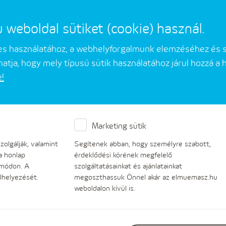
eboldal sütiket (cookie) használ.
mes használatához, a webhelyforgalmunk elemzéséhez és 
atja, hogy mely típusú sütik használatához járul hozzá a
e!
Üzleti partnerek
Társaságunkról
Marketing sütik
olgálják, valamint
Segítenek abban, hogy személyre szabott,
a honlap
érdeklődési körének megfelelő
 módon. A
szolgáltatásainkat és ajánlatainkat
lhelyezését.
megoszthassuk Önnel akár az elmuemasz.hu
weboldalon kívül is.