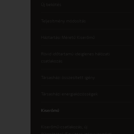
Új bekötés
Teljesítmény módosítás
Háztartási Méretű Kiserőmű
Rövid időtartamú ideiglenes hálózati
csatlakozás
Társasházi összesített igény
Társasházi energiaközösségek
Kiserőmű
Kiserőmű-csatlakozás, új
(Közzétételi/Együttes igényvizsgálati