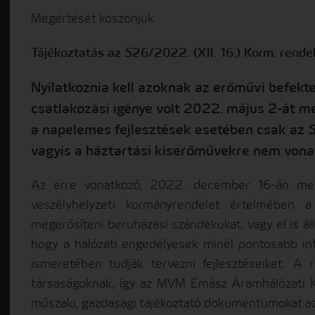
Megértését köszönjük.
Tájékoztatás az 526/2022. (XII. 16.) Korm. rendele
Nyilatkoznia kell azoknak az erőművi befekt
csatlakozási igénye volt 2022. május 2-át me
a napelemes fejlesztések esetében csak az 50
vagyis a háztartási kiserőművekre nem vona
Az erre vonatkozó, 2022. december 16-án megj
veszélyhelyzeti kormányrendelet értelmében a
megerősíteni beruházási szándékukat, vagy el is állha
hogy a hálózati engedélyesek minél pontosabb info
ismeretében tudják tervezni fejlesztéseiket. A
társaságoknak, így az MVM Émász Áramhálózati Kf
műszaki, gazdasági tájékoztató dokumentumokat az