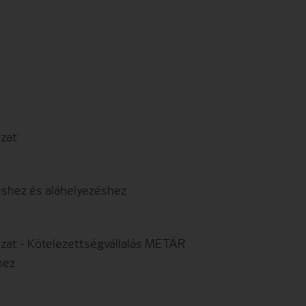
ozat
shez és aláhelyezéshez
kozat - Kötelezettségvállalás METÁR
hez