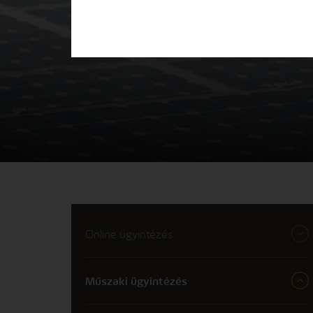
Online ügyintézés
Műszaki ügyintézés