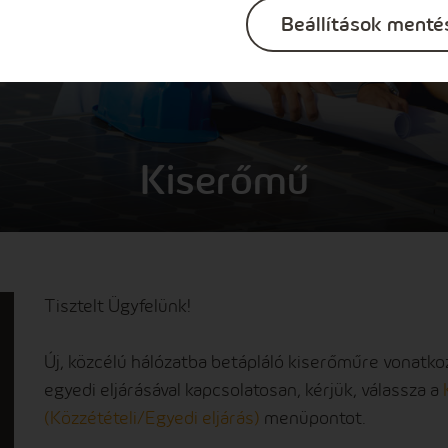
Beállítások menté
Kiserőmű
Tisztelt Ügyfelünk!
Új, közcélú hálózatba betápláló kiserőműre vonatkoz
egyedi eljárásával kapcsolatosan, kérjük, válassza a
(Közzétételi/Egyedi eljárás)
menüpontot.