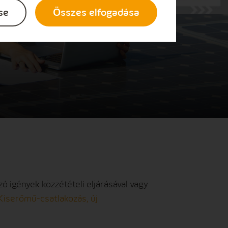
se
Összes elfogadása
ó igények közzétételi eljárásával vagy
Kiserőmű-csatlakozás, új