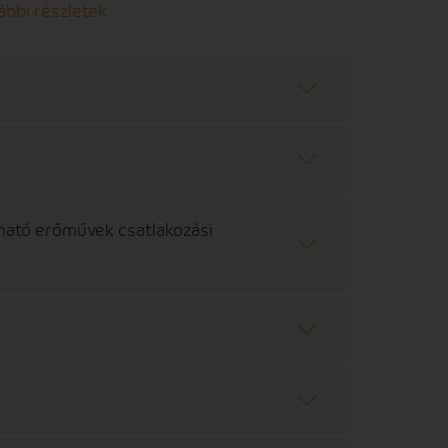
ábbi részletek
ható erőművek csatlakozási