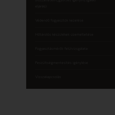
eljárás)
Védendő fogyasztók kezelése
Hőtárolós készülékek üzemeltetése
Fogyasztásmérők felülvizsgálata
Feszültségmentesítés igénylése
Visszakapcsolás