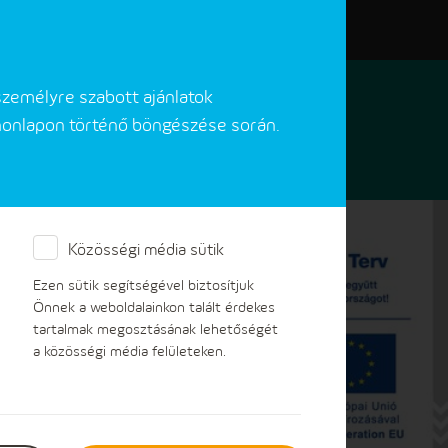
Elérhetőségeink
Akadálymentes verzió
személyre szabott ajánlatok
 honlapon történő böngészése során.
Közösségi média sütik
Ezen sütik segítségével biztosítjuk
Önnek a weboldalainkon talált érdekes
tartalmak megosztásának lehetőségét
a közösségi média felületeken.