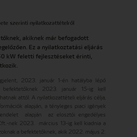
te szerinti nyilatkozattételről
etőknek, akiknek már befogadott
gelőzően. Ez a nyilatkoztatási eljárás
 kW feletti fejlesztéseket érinti,
tkozik.
elent, 2023. január 1-én hatályba lépő
 befektetőknek 2023. január 15-ig kell
tnak attól. A nyilatkozattételi eljárás célja,
rmációk alapján, a tényleges piaci igények
 rendelet alapján az elosztói engedélyes
t.-nek 2023. március 13-ig kell kiadnia a
oknak a befektetőknek, akik 2022. május 2.