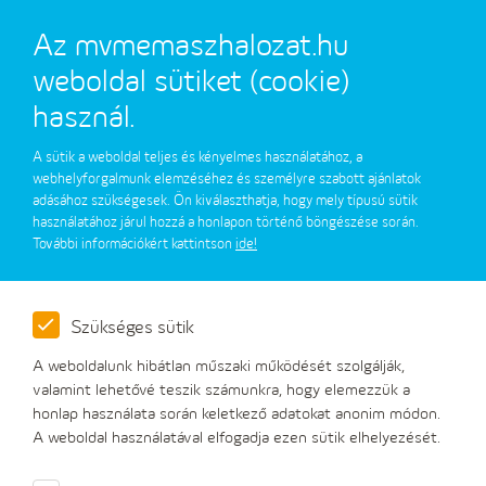
Az mvmemaszhalozat.hu
weboldal sütiket (cookie)
használ.
A sütik a weboldal teljes és kényelmes használatához, a
Keresés
webhelyforgalmunk elemzéséhez és személyre szabott ajánlatok
adásához szükségesek. Ön kiválaszthatja, hogy mely típusú sütik
használatához járul hozzá a honlapon történő böngészése során.
További információkért kattintson
ide!
Keresés
Szükséges sütik
A weboldalunk hibátlan műszaki működését szolgálják,
valamint lehetővé teszik számunkra, hogy elemezzük a
honlap használata során keletkező adatokat anonim módon.
A weboldal használatával elfogadja ezen sütik elhelyezését.
Elérhetőségeink