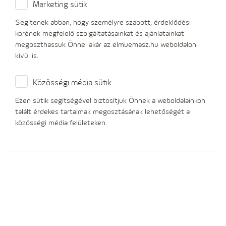
Marketing sütik
Segítenek abban, hogy személyre szabott, érdeklődési
Akadálymentes verzió
körének megfelelő szolgáltatásainkat és ajánlatainkat
megoszthassuk Önnel akár az elmuemasz.hu weboldalon
kívül is.
Közösségi média sütik
Ügyintézés
Ezen sütik segítségével biztosítjuk Önnek a weboldalainkon
Szolgáltatások
talált érdekes tartalmak megosztásának lehetőségét a
közösségi média felületeken.
Tudnivalók
Társaságunkról