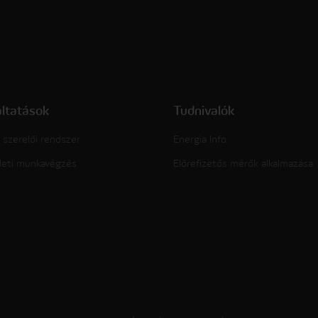
áltatások
Tudnivalók
 szerelői rendszer
Energia Info
leti munkavégzés
Előrefizetős mérők alkalmazása