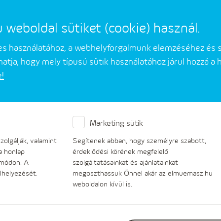
eboldal sütiket (cookie) használ.
mes használatához, a webhelyforgalmunk elemzéséhez és 
atja, hogy mely típusú sütik használatához járul hozzá a
e!
Üzleti partnerek
Társaságunkról
Marketing sütik
Mérés
olgálják, valamint
Segítenek abban, hogy személyre szabott,
a honlap
érdeklődési körének megfelelő
 módon. A
szolgáltatásainkat és ajánlatainkat
lhelyezését.
megoszthassuk Önnel akár az elmuemasz.hu
weboldalon kívül is.