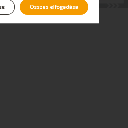
se
Összes elfogadása