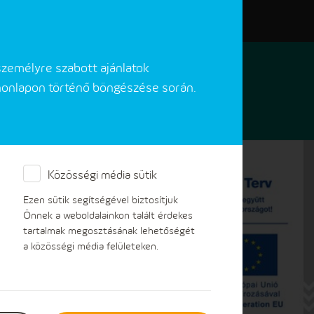
Elérhetőségeink
Akadálymentes verzió
személyre szabott ajánlatok
 honlapon történő böngészése során.
Közösségi média sütik
Ezen sütik segítségével biztosítjuk
Önnek a weboldalainkon talált érdekes
tartalmak megosztásának lehetőségét
a közösségi média felületeken.