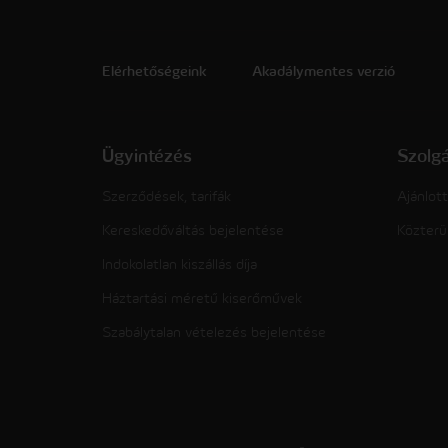
Elérhetőségeink
Akadálymentes verzió
Ügyintézés
Szolg
Szerződések, tarifák
Ajánlott
Kereskedőváltás bejelentése
Közterü
Indokolatlan kiszállás díja
Háztartási méretű kiserőművek
Szabálytalan vételezés bejelentése