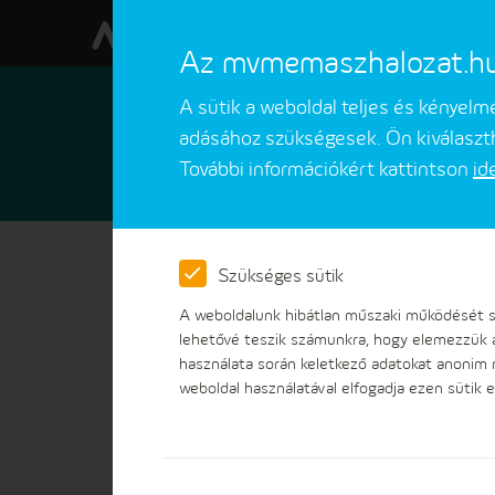
Az mvmemaszhalozat.hu w
A sütik a weboldal teljes és kényel
adásához szükségesek. Ön kiválaszth
További információkért kattintson
id
Ügyfeleinknek
Ügyintézések
Szükséges sütik
A weboldalunk hibátlan műszaki működését sz
lehetővé teszik számunkra, hogy elemezzük 
használata során keletkező adatokat anonim
weboldal használatával elfogadja ezen sütik e
Hasznos információk