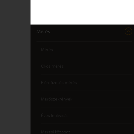
Számlázás és fizetés
Mérés
Mérés
Okos mérés
Előrefizetős mérés
Mérőszekrények
Éves leolvasás
Mérési központ