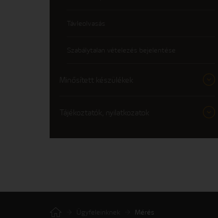
Távleolvasás
Szabálytalan vételezés bejelentése
Minősített készülékek
Tájékoztatók, nyilatkozatok
Ügyfeleinknek
Mérés