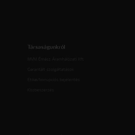
Társaságunkról
MVM Émász Áramhálózati Kft
Garantált szolgáltatások
Etikai/korrupciós bejelentés
Közbeszerzés